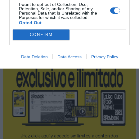
I want to opt-out of Collection, Use,
Retention, Sale, and/or Sharing of my
Personal Data that Is Unrelated with the
Publicidad
Purposes for which it was collected.
Opted Out
2P
2Playbook Club
CONFIRM
Data Deletion
Data Access
Privacy Policy
¡Haz click aquí y accede sin límites a contenidos