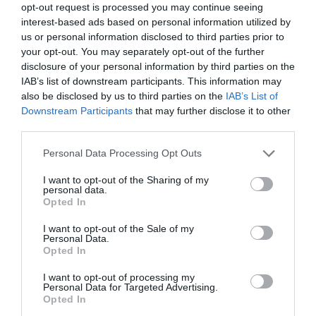
opt-out request is processed you may continue seeing
información, contacta con nosotros
interest-based ads based on personal information utilized by
en
intelligence@2playbook.com
.
us or personal information disclosed to third parties prior to
your opt-out. You may separately opt-out of the further
Añadir
2Playbook
como fuente preferida de Google
disclosure of your personal information by third parties on the
de forma gratuita
IAB’s list of downstream participants. This information may
Mantente informado con las últimas noticias de actualidad.
also be disclosed by us to third parties on the
IAB’s List of
ACTIVAR AHORA
Downstream Participants
that may further disclose it to other
third parties.
Compartir
Personal Data Processing Opt Outs
I want to opt-out of the Sharing of my
Imprimir
personal data.
Opted In
Índex
2P
I want to opt-out of the Sale of my
Personal Data.
Opted In
CSD
I want to opt-out of processing my
Personal Data for Targeted Advertising.
Asobal
Opted In