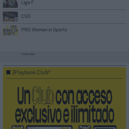
Liga F
CSD
PRO Women in Sports
Publicidad
2P
2Playbook Club