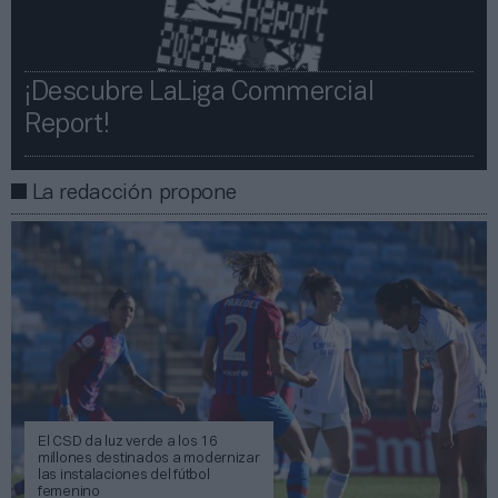
¡Descubre LaLiga Commercial
Report!​​
La redacción propone
El CSD da luz verde a los 16
millones destinados a modernizar
las instalaciones del fútbol
femenino