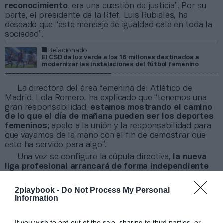
reconocimiento
, era una cuestión de justicia”. Por su
parte, el presidente de la Rfef, Luis Rubiales, ha
deseado que “este mensaje de igualdad cale en toda la
sociedad”.
Relacionado
El CSD da luz verde a los 16 millones destinados a
modernizar las instalaciones del fútbol femenino
La directora del área femenina del Atlético de
Madrid, Lola Romero, ha explicado que “tenemos una
gran responsabilidad,
estamos mostrando el camino
de lo que el día de mañana pueden ser los deportes
femeninos
; apelo a la unión y la responsabilidad para
que vayamos de la mano con el fin de demostrar que
esto ha servido para algo”.
Una vez se configure la cúpula directiva,
la nueva
liga profesional arrancará de forma independiente
en 2022-2023 bajo una organización independiente
.
Eso sí, estará supervisada en sus primeros años con el
2playbook -
Do Not Process My Personal
CSD y con un acuerdo de coordinación entre la nueva
Information
competición y la Rfef en materias como el calendario,
ascensos y descensos, órganos disciplinarios, arbitraje
If you wish to opt-out of the sale, sharing to third parties, or