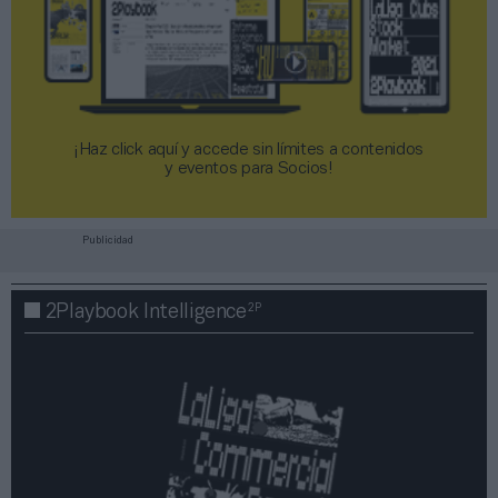
¡Haz click aquí y accede sin límites a contenidos
y eventos para Socios!​​​​​​​
Publicidad
2P
2Playbook Intelligence