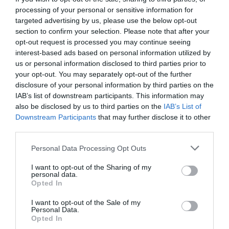
y fichas.
processing of your personal or sensitive information for
A mediados de noviembre, los doce clubes de la
targeted advertising by us, please use the below opt-out
Asociación de Clubes de Fútbol Femenino (Acff)
section to confirm your selection. Please note that after your
aceptaron incluir planteamientos del Real Madrid,
Barça y Athletic Club para desbloquear el futuro del
opt-out request is processed you may continue seeing
fútbol femenino. El CSD había dado un margen de seis
interest-based ads based on personal information utilized by
meses para lograrlo después de tener que pedir a la
us or personal information disclosed to third parties prior to
Rfef asumir su gestión esta temporada debido al
your opt-out. You may separately opt-out of the further
bloqueo de los tres clubes.
disclosure of your personal information by third parties on the
Uno de los principales escollos se encontraba en lo
IAB’s list of downstream participants. This information may
que se introduciría dentro de derechos comerciales
also be disclosed by us to third parties on the
IAB’s List of
colectivos e individuales; es decir, en lo que se puede o
Downstream Participants
that may further disclose it to other
no se puede comercializar como liga. Finalmente, se ha
third parties.
desbloqueado, aunque aún no se ha desvelado qué se
introducirá dentro de dichos derechos y qué apartados
Personal Data Processing Opt Outs
quedarán en manos de los clubes.
I want to opt-out of the Sharing of my
personal data.
Próxima estación: el nuevo convenio colectivo
Opted In
Una vez aprobado el arranque de la liga profesional
en 2022-2023, el fútbol femenino tiene por delante
I want to opt-out of the Sale of my
otro reto clave: la renegociación del convenio colectivo.
Personal Data.
Al respecto,
Futpro, nuevo sindicato mayoritario de las
Opted In
futbolistas de la Primera Iberdrola
, ha recordado este