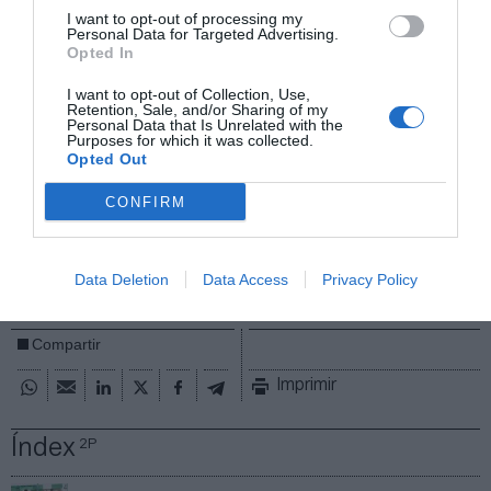
lunes que el organismo “luchará porque las futbolistas
I want to opt-out of processing my
Personal Data for Targeted Advertising.
tengan las condiciones que merecen y que, hasta día de
Opted In
hoy, no se han conseguido cambiar”.
“Los planes de igualdad, medidas relacionadas
I want to opt-out of Collection, Use,
con la maternidad o los derechos de imagen serán
Retention, Sale, and/or Sharing of my
Personal Data that Is Unrelated with the
un foco”
para Futpro, según ha apuntado en un
Purposes for which it was collected.
comunicado su presidenta, Amanda Gutiérrez.
Opted Out
Añadir
2Playbook
como fuente preferida de Google
CONFIRM
de forma gratuita
Mantente informado con las últimas noticias de actualidad.
ACTIVAR AHORA
Data Deletion
Data Access
Privacy Policy
Compartir
Imprimir
Índex
2P