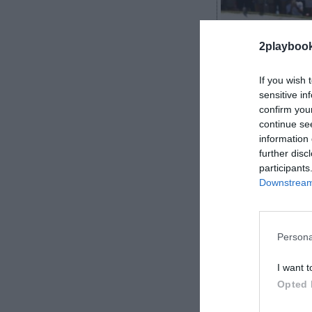
2playboo
If you wish 
sensitive in
confirm you
Álvaro Carreter
continue se
information 
further disc
participants
Downstream 
El golf es uno
lúdico con el p
conscientes des
Persona
generaciones, 
I want t
Opted 