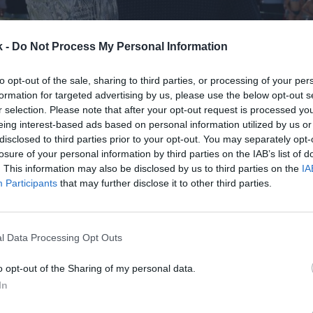
k -
Do Not Process My Personal Information
to opt-out of the sale, sharing to third parties, or processing of your per
formation for targeted advertising by us, please use the below opt-out s
r selection. Please note that after your opt-out request is processed y
o
14 de marzo de 2024
eing interest-based ads based on personal information utilized by us or
disclosed to third parties prior to your opt-out. You may separately opt-
losure of your personal information by third parties on the IAB’s list of
Guardar
Me gusta
. This information may also be disclosed by us to third parties on the
IA
Participants
that may further disclose it to other third parties.
 de los deportes que mejor ha sabido mezclar el com
rofesional. Sin embargo, sus principales organizacio
de hace años de su dificultad para llegar a las nue
l Data Processing Opt Outs
tant
o opt-out of the Sharing of my personal data.
In