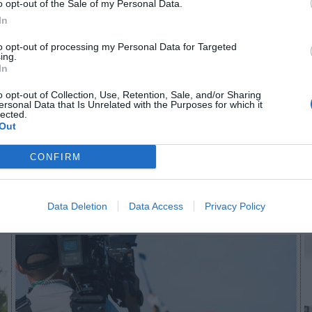
o opt-out of the Sale of my Personal Data.
In
to opt-out of processing my Personal Data for Targeted
n no formas parte de 2Playbook Club
ing.
In
¡Hazte Socio para acceder a este contenido exclusivo!
o opt-out of Collection, Use, Retention, Sale, and/or Sharing
ersonal Data that Is Unrelated with the Purposes for which it
¡Suscríbete!
Inicia sesión
lected.
Out
CONFIRM
Imprimir
Data Deletion
Data Access
Privacy Policy