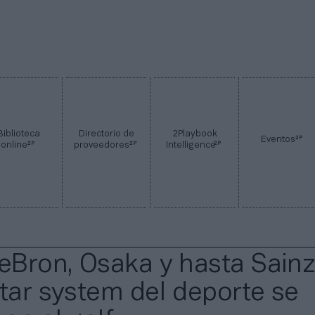
Biblioteca
Directorio de
2Playbook
2P
Eventos
2P
2P
2P
online
proveedores
Intelligence
LeBron, Osaka y hasta Sainz
star system del deporte se