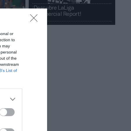
¡Descubre LaLiga
Commercial Report!​​
sonal or
ection to
ou may
 personal
out of the
 downstream
B’s List of
ponente
nes son
vas