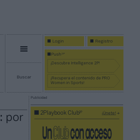
Login
Registro
Menú
2P
Push
¡Descubre Intelligence 2P!
Buscar
¡Recupera el contenido de PRO
Women in Sports!
Publicidad
2P
2Playbook Club
¡Únete!
: por