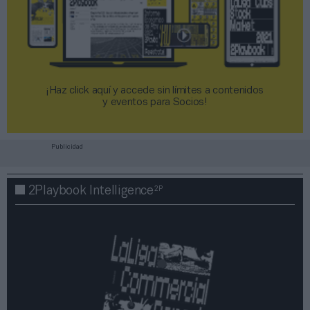
¡Haz click aquí y accede sin límites a contenidos
y eventos para Socios!​​​​​​​
Publicidad
2P
2Playbook Intelligence