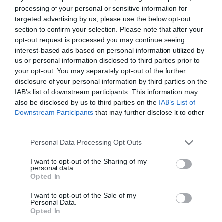
en inversiones en múltiples sectores, de los cuales más
processing of your personal or sensitive information for
de 3.600 millones se han destinado a organizaciones
targeted advertising by us, please use the below opt-out
relacionados con el deporte. Su entrada en este sector
section to confirm your selection. Please note that after your
se remonta a
1996
, cuando compró
MotoGP
. Diez años
opt-out request is processed you may continue seeing
más tarde lo hizo en la
Fórmula 1
, donde elevó su
interest-based ads based on personal information utilized by
negocio reestructurando la competición y ampliando el
calendario de 18 a 21 carreras. Una década más tarde,
us or personal information disclosed to third parties prior to
vendió la empresa a Liberty Media por 8.000 millones
your opt-out. You may separately opt-out of the further
de dólares (7.296 millones de euros) euros,
cuatro
disclosure of your personal information by third parties on the
veces más de lo que pagó diez años antes.
IAB’s list of downstream participants. This information may
Además de sus apuestas en fútbol y tenis, CVC
also be disclosed by us to third parties on the
IAB’s List of
tiene en cartera el campeonato de las
Seis Naciones
Downstream Participants
that may further disclose it to other
de rugby
, del que controla un 14% y cuya aproximación
third parties.
es muy similar a la que tiene con LaLiga y WTA. El
fondo compró el 20% del negocio comercial del
Personal Data Processing Opt Outs
circuito femenino de tenis, lo que incluye patrocinios y
televisión.
I want to opt-out of the Sharing of my
personal data.
Opted In
Sobre Intelligence 2P
I want to opt-out of the Sale of my
Intelligence 2P
es la unidad de estrategia e
Personal Data.
inteligencia de mercado de 2Playbook, cuya plataforma
Opted In
de datos monitoriza en tiempo real el negocio de 60