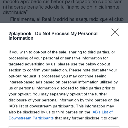
modelo aprobado sin haber participado en su decisión
ni haberse beneficiado de la financiación inicialmente
distribuida”.
Finalmente, el Real Madrid ha asegurado que el club
“seguirá trabajando por un modelo justo, sostenible y
transparente que fortalezca el crecimiento del fútbol
2playbook -
Do Not Process My Personal
femenino, como nuestro club lo ha venido haciendo
Information
hasta ahora”.
If you wish to opt-out of the sale, sharing to third parties, or
processing of your personal or sensitive information for
Sobre Intelligence 2P
targeted advertising by us, please use the below opt-out
Intelligence 2P
es la unidad de estrategia e
section to confirm your selection. Please note that after your
inteligencia de mercado de 2Playbook, cuya plataforma
opt-out request is processed you may continue seeing
de datos monitoriza en tiempo real el negocio de 60
interest-based ads based on personal information utilized by
clubes de LaLiga, Liga F y Primera Federación; 200
clubes de ligas europeas; 22 clubes de ACB y Primera
us or personal information disclosed to third parties prior to
FEB.
your opt-out. You may separately opt-out of the further
La plataforma de datos monitoriza más de 34.000
disclosure of your personal information by third parties on the
contratos de patrocinio, de los que 25.000
IAB’s list of downstream participants. This information may
corresponden al mercado español y más de 8.000 a
also be disclosed by us to third parties on the
IAB’s List of
propiedades deportivas y competiciones internacionales,
Downstream Participants
that may further disclose it to other
segmentados por competición, tipología de activos,
third parties.
marcas, categorías de producto y valor económico