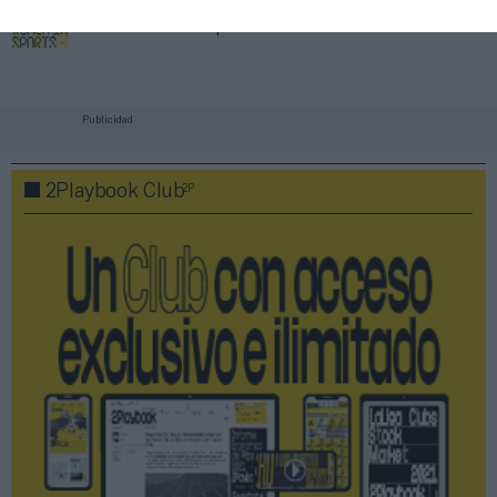
PRO Women in Sports
Publicidad
2P
2Playbook Club