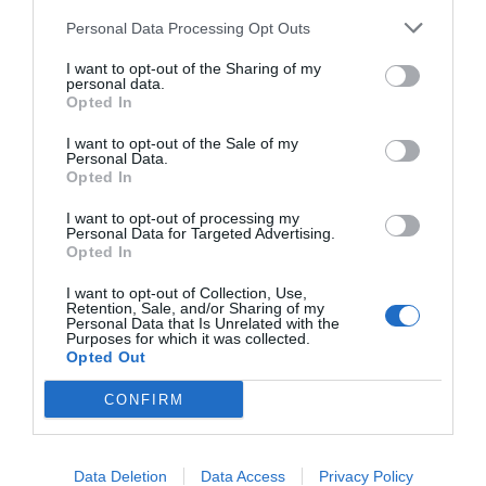
aproximado de cada acuerdo. Si quieres más
Personal Data Processing Opt Outs
información, contacta con nosotros
en
intelligence@2playbook.com
.
I want to opt-out of the Sharing of my
personal data.
Opted In
Añadir
2Playbook
como fuente preferida de Google
de forma gratuita
I want to opt-out of the Sale of my
Mantente informado con las últimas noticias de actualidad.
Personal Data.
ACTIVAR AHORA
Opted In
I want to opt-out of processing my
Personal Data for Targeted Advertising.
Opted In
Compartir
I want to opt-out of Collection, Use,
Imprimir
Retention, Sale, and/or Sharing of my
Personal Data that Is Unrelated with the
Purposes for which it was collected.
Índex
2P
Opted Out
CONFIRM
Real Madrid
Liga F
Data Deletion
Data Access
Privacy Policy