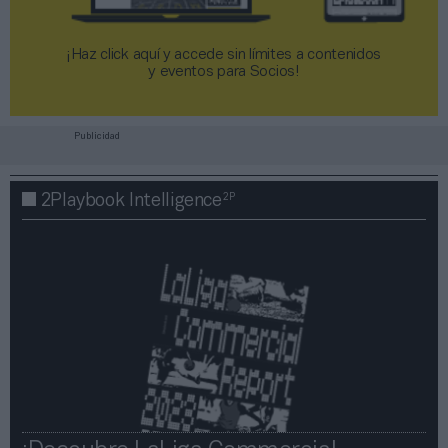
¡Haz click aquí y accede sin límites a contenidos
y eventos para Socios!​​​​​​​
Publicidad
2P
2Playbook Intelligence