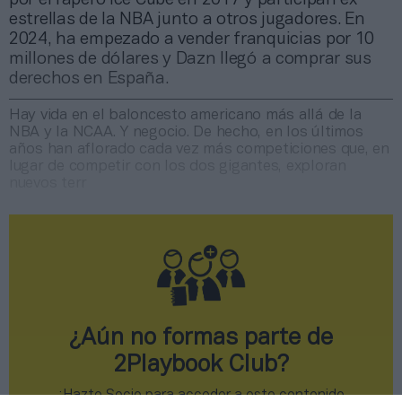
estrellas de la NBA junto a otros jugadores. En
2024, ha empezado a vender franquicias por 10
millones de dólares y Dazn llegó a comprar sus
derechos en España.
Hay vida en el baloncesto americano más allá de la
NBA y la NCAA. Y negocio. De hecho, en los últimos
años han aflorado cada vez más competiciones que, en
lugar de competir con los dos gigantes, exploran
nuevos terr
¿Aún no formas parte de
2Playbook Club?
¡Hazte Socio para acceder a este contenido