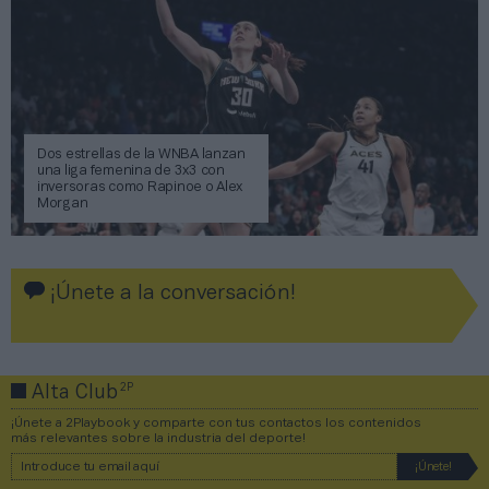
Dos estrellas de la WNBA lanzan
una liga femenina de 3x3 con
inversoras como Rapinoe o Alex
Morgan
¡Únete a la conversación!
2P
Alta Club
¡Únete a 2Playbook y comparte con tus contactos los contenidos
más relevantes sobre la industria del deporte!