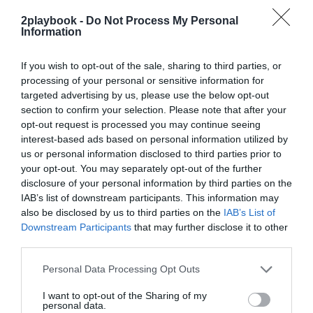
exclusivo!
2playbook -
Do Not Process My Personal
Information
¡Suscríbete!
Inicia sesión
If you wish to opt-out of the sale, sharing to third parties, or
processing of your personal or sensitive information for
targeted advertising by us, please use the below opt-out
Compartir
section to confirm your selection. Please note that after your
opt-out request is processed you may continue seeing
Imprimir
interest-based ads based on personal information utilized by
us or personal information disclosed to third parties prior to
your opt-out. You may separately opt-out of the further
Índex
2P
disclosure of your personal information by third parties on the
IAB’s list of downstream participants. This information may
NBA
also be disclosed by us to third parties on the
IAB’s List of
Downstream Participants
that may further disclose it to other
third parties.
Publicidad
Personal Data Processing Opt Outs
I want to opt-out of the Sharing of my
personal data.
2P
2Playbook Club