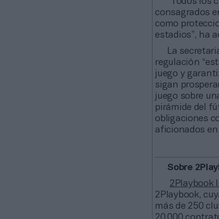
“Todos los c
consagrados en 
como proteccio
estadios”, ha a
La secretari
regulación “est
juego y garanti
sigan prospera
juego sobre una
pirámide del fú
obligaciones c
aficionados en
Sobre 2Play
2Playbook I
2Playbook, cuy
más de 250 clu
20.000 contrat