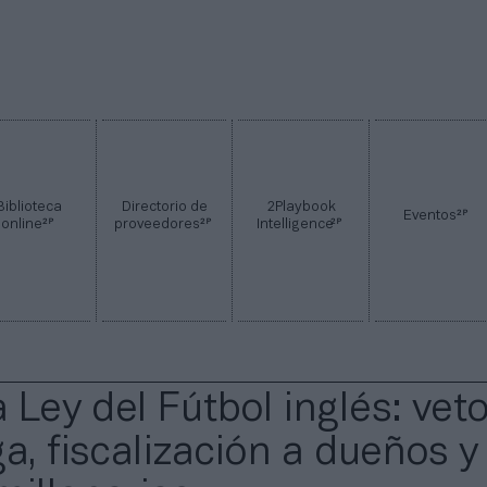
Biblioteca
Directorio de
2Playbook
2P
Eventos
2P
2P
2P
online
proveedores
Intelligence
a Ley del Fútbol inglés: veto
a, fiscalización a dueños y