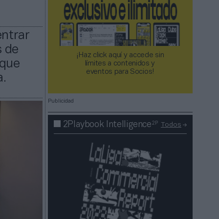
entrar
s de
¡Haz click aquí y accede sin
 que
límites a contenidos y
eventos para Socios!​​​​​​​
a.
Publicidad
2P
2Playbook Intelligence
Todos