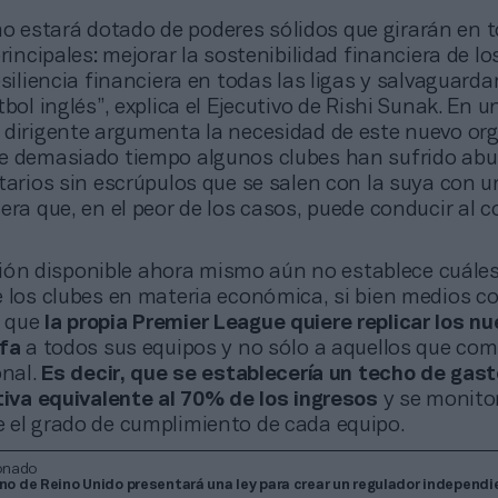
o estará dotado de poderes sólidos que girarán en t
principales: mejorar la sostenibilidad financiera de lo
esiliencia financiera en todas las ligas y salvaguardar
tbol inglés”, explica el Ejecutivo de Rishi Sunak. En u
 dirigente argumenta la necesidad de este nuevo o
e demasiado tiempo algunos clubes han sufrido abu
tarios sin escrúpulos que se salen con la suya con 
era que, en el peor de los casos, puede conducir al 
ión disponible ahora mismo aún no establece cuáles
e los clubes en materia económica, si bien medios 
 que
la propia Premier League quiere replicar los n
efa
a todos sus equipos y no sólo a aquellos que com
onal.
Es decir, que se establecería un techo de gast
tiva equivalente al 70% de los ingresos
y se monitor
 el grado de cumplimiento de cada equipo.
onado
rno de Reino Unido presentará una ley para crear un regulador independi