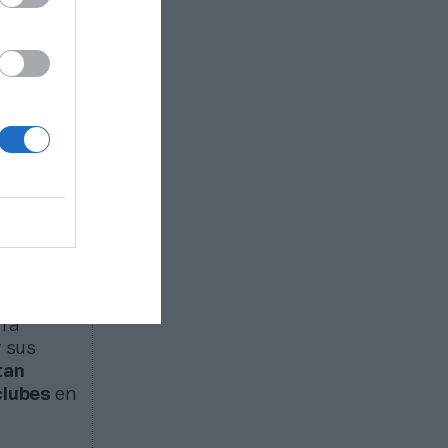
el 10%
emier
e
rada,
 de
la
Premier
e élite
porcional
ema de
ara
r sus
tan
clubes
en