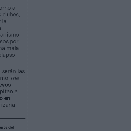
orno a
s clubes,
 la
n
rganismo
sos por
una mala
colapso
 serán las
como
The
uevos
pitan a
o en
izaría
ente del