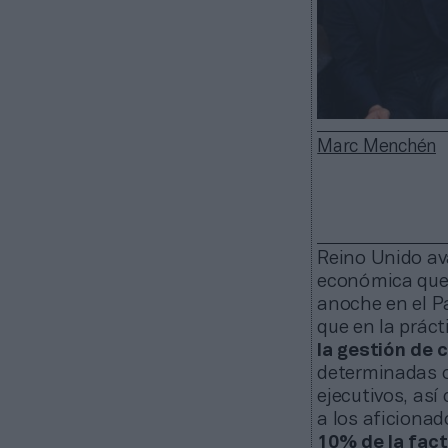
Marc Menchén
Reino Unido ava
económica que 
anoche en el P
que en la prác
la gestión de 
determinadas ob
ejecutivos, así
a los aficionad
10% de la fact