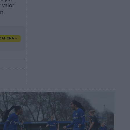
 valor
n,
R AHORA