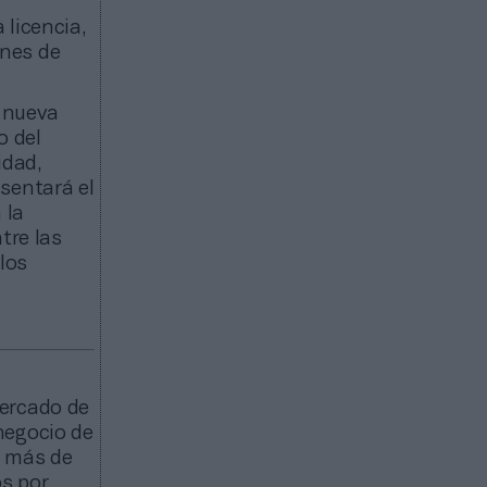
 licencia,
ones de
a nueva
o del
idad,
sentará el
 la
tre las
los
mercado de
negocio de
o más de
s por