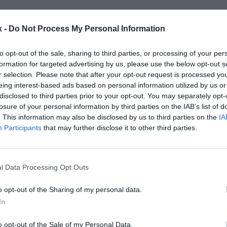
nuevo regulador “implementará pruebas reforzadas 
k -
Do Not Process My Personal Information
directores”, una tarea que hasta hoy asumía la propi
s de una comisión de la que forman parte los propios
to opt-out of the sale, sharing to third parties, or processing of your per
tarán pruebas más estrictas para evitar que los club
formation for targeted advertising by us, please use the below opt-out s
quivocadas, y enfrentarán la posibilidad de ser cesa
r selection. Please note that after your opt-out request is processed y
 propiedad de clubes de fútbol si se determina que n
eing interest-based ads based on personal information utilized by us or
icipa el borrador de la norma, que ahora iniciará su
disclosed to third parties prior to your opt-out. You may separately opt-
losure of your personal information by third parties on the IAB’s list of
. This information may also be disclosed by us to third parties on the
IA
clave de la nueva norma es que este nuevo organism
Participants
that may further disclose it to other third parties.
res de respaldo para imponer un nuevo acuerdo sobr
 económicas” entre Premier League y English Footba
u intervención sólo se dará “si las ligas no logran lleg
l Data Processing Opt Outs
. En la actualidad, la máxima competición de Reino
lones de libras (623 millones de euros) anuales al 
o opt-out of the Sharing of my personal data.
ue se traduce en alrededor de 1.600 millones de libras 
In
s) en el último trienio.
o opt-out of the Sale of my Personal Data.