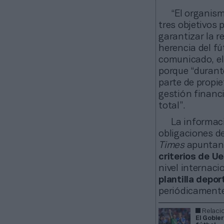
“El organism
tres objetivos 
garantizar la r
herencia del fú
comunicado, el
porque “durant
parte de propie
gestión financi
total”.
La informac
obligaciones d
Times
apuntan
criterios de U
nivel internaci
plantilla depor
periódicamente
Relaci
El Gobie