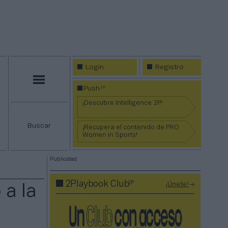
Login
Registro
Menú
2P
Push
¡Descubre Intelligence 2P!
Buscar
¡Recupera el contenido de PRO
Women in Sports!
Publicidad
2P
2Playbook Club
¡Únete!
 a la