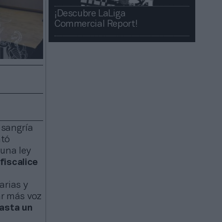
¡Descubre LaLiga
Commercial Report!​​
 sangría
ntó
 una ley
fiscalice
arias y
ar más voz
asta un