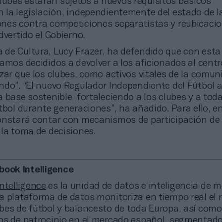
lubes estarán sujetos a nuevos requisitos básicos
la legislación, independientemente del estado de la
nes contra competiciones separatistas y reubicaci
dvertido el Gobierno.
a de Cultura, Lucy Frazer, ha defendido que con est
amos decididos a devolver a los aficionados al centr
zar que los clubes, como activos vitales de la comun
ndo”. “El nuevo Regulador Independiente del Fútbol a
 base sostenible, fortaleciendo a los clubes y a toda
tbol durante generaciones”, ha añadido. Para ello, en
onstará contar con mecanismos de participación de 
 la toma de decisiones.
book Intelligence
ntelligence
es la unidad de datos e inteligencia de 
a plataforma de datos monitoriza en tiempo real el 
bes de fútbol y baloncesto de toda Europa, así com
os de patrocinio en el mercado español, segmentado