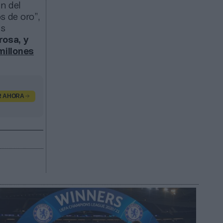
an del
s de oro”,
as
osa, y
millones
R AHORA