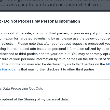
as
ad hoc
para frenar las intenciones del Gobierno.
onado
al jeque’ y más voz al fan: Reino Unido propone una nueva regulación par
k -
Do Not Process My Personal Information
to opt-out of the sale, sharing to third parties, or processing of your per
 aplicará un análisis “mejorado” –asegura el Gobiern
formation for targeted advertising by us, please use the below opt-out s
directivos del fútbol británico, centralizando los ya e
r selection. Please note that after your opt-out request is processed y
trol que vienen realizando Premier, English Footbal
eing interest-based ads based on personal information utilized by us or
 Association (FA).
disclosed to third parties prior to your opt-out. You may separately opt-
examinarán previa a la firma las operaciones corpor
losure of your personal information by third parties on the IAB’s list of
 equipo. Cabe recordar el proceso de venta forzosa 
. This information may also be disclosed by us to third parties on the
IA
Participants
that may further disclose it to other third parties.
 ha iniciado el magnate ruso Roman Abramovich tra
ania por parte de su país, o la polémica llegada de A
iedad del Newcastle United.
l Data Processing Opt Outs
r el respaldo gubernamental, Crouch ha calificado e
e paso adelante”, pero también ha lamentado la fa
o opt-out of the Sharing of my personal data.
el calendario de arranque del nuevo ente y de los ca
In
Gobierno sólo han anunciado que prevé publicar el