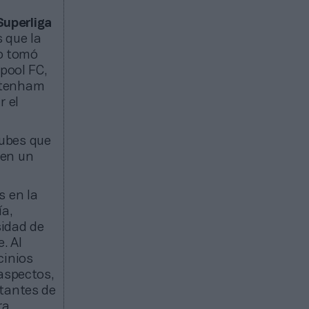
Superliga
 que la
no tomó
rpool FC,
ttenham
r el
lubes que
 en un
s en la
ía,
sidad de
. Al
cinios
 aspectos,
ntantes de
ra