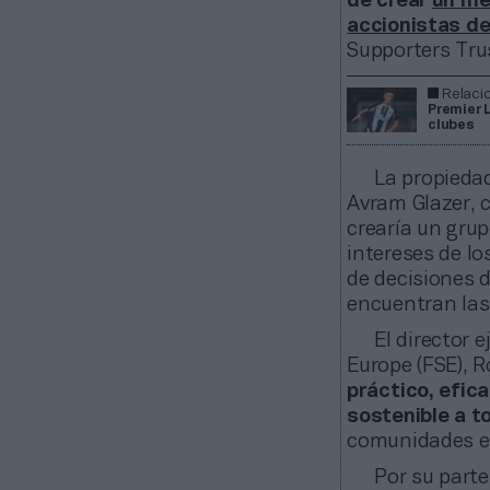
de crear
un me
accionistas de
Supporters Trus
Relaci
Premier L
clubes
La propieda
Avram Glazer, 
crearía un gru
intereses de l
de decisiones d
encuentran las 
El director 
Europe (FSE), 
práctico, efica
sostenible a t
comunidades en
Por su parte