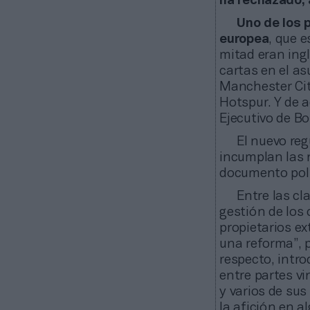
ha rechazado, 
Uno de los 
europea
, que 
mitad eran ing
cartas en el as
Manchester Cit
Hotspur. Y de a
Ejecutivo de B
El nuevo reg
incumplan las 
documento polít
Entre las cl
gestión de los 
propietarios ex
una reforma”, p
respecto, intro
entre partes vi
y varios de su
la afición en a