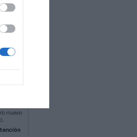
 para los
normativo
eporte,
ionados y,
 incapaces
 deporte”.
ensuado
izar que
eses de los
l club
tro nuevo
o.
ntención