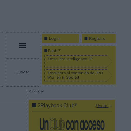
Login
Registro
Menú
2P
Push
¡Descubre Intelligence 2P!
Buscar
¡Recupera el contenido de PRO
Women in Sports!
Publicidad
2P
2Playbook Club
¡Únete!