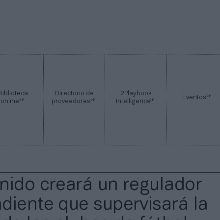
Biblioteca
Directorio de
2Playbook
2P
Eventos
2P
2P
2P
online
proveedores
Intelligence
nido creará un regulador
diente que supervisará la