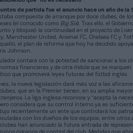
aludiendo que “no es necesario”
.
puntos de partida fue el anuncio hace un año de la 
estaba compuesta de arranque por doce clubes, de los
leses (el conocido como
Big Six
). Tras ello, el Gobier
unto y bloqueó la continuidad en el proyecto de Live
y, Manchester United, Arsenal FC, Chelsea FC y To
quello, el plan de reforma que hoy ha decidido apoya
oris Johnson.
ulador contará con la potestad de sancionar a los c
normas financieras y de otra índole que se marquen
ico que promoverá leyes futuras del fútbol inglés.
aves, la nueva legislación dará más voz a las aficione
clubes, que en la Premier tienen, en su amplia mayor
tranjeros. La liga inglesa reconoce y “acepta la nece
ero considera que su control interno ya es suficiente
dujo recientemente un ente que controlará los patro
nculadas con los dueños de los equipos, entre otros
s clubes han anunciado la futura entrada de represe
lgunos órganos de control del club. Medidas que aho