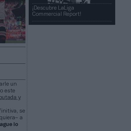
¡Descubre LaLiga
Commercial Report!​​
arle un
o este
iputada y
initiva, se
quiera– a
ague lo