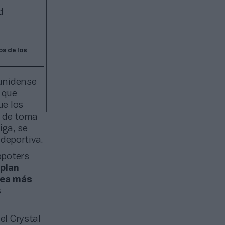
d
os de los
ounidense
 que
ue los
s de toma
iga, se
deportiva.
ppoters
 plan
 sea más
s
el Crystal