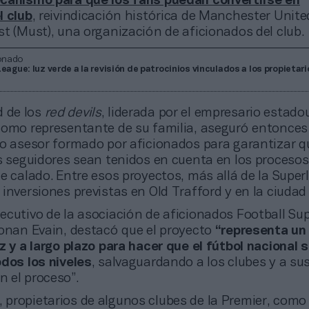
canismo para que los fans puedan convertirse en
l club
, reivindicación histórica de Manchester Unite
t (Must), una organización de aficionados del club.
onado
eague: luz verde a la revisión de patrocinios vinculados a los propietari
d de los
red devils
, liderada por el empresario estad
como representante de su familia, aseguró entonces
po asesor formado por aficionados para garantizar q
os seguidores sean tenidos en cuenta en los proceso
e calado. Entre esos proyectos, más allá de la Superl
inversiones previstas en Old Trafford y en la ciudad 
ejecutivo de la asociación de aficionados Football Su
Ronan Evain, destacó que el proyecto
“representa un
z y a largo plazo para hacer que el fútbol nacional
odos los niveles
, salvaguardando a los clubes y a su
 el proceso”.
, propietarios de algunos clubes de la Premier, como 