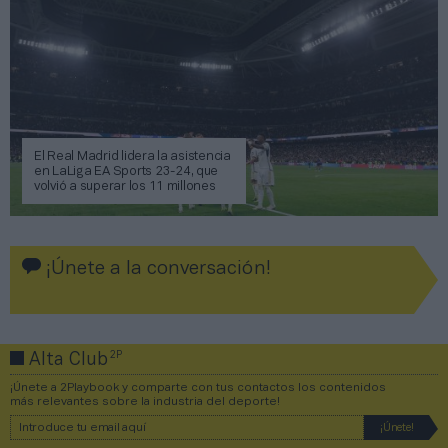
El Real Madrid lidera la asistencia
en LaLiga EA Sports 23-24, que
volvió a superar los 11 millones
¡Únete a la conversación!
2P
Alta Club
¡Únete a 2Playbook y comparte con tus contactos los contenidos
más relevantes sobre la industria del deporte!