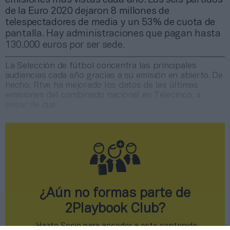
de la Euro 2020 dejaron 8 millones de
telespectadores de media y un 53% de cuota de
pantalla. Hay administraciones que pagan hasta
130.000 euros por ser sede.
La Selección de fútbol concentra las principales
audiencias cada año gracias a su emisión en abierto. De
hecho, Rtve ha mejorado los datos de las últimas
emisiones del combinado nacional en Telecinco, a
pesar de que
¿Aún no formas parte de
2Playbook Club?
¡Hazte Socio para acceder a este contenido