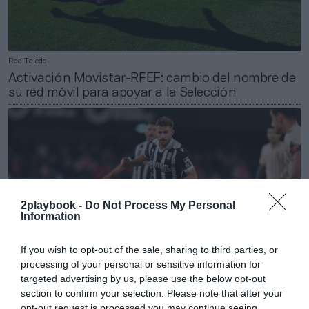
Rod Toledo
Activación Movistar-RFEF: cambio del nombre de
su red móvil para apoyar a la Selección
2playbook -
Do Not Process My Personal
Information
If you wish to opt-out of the sale, sharing to third parties, or
processing of your personal or sensitive information for
targeted advertising by us, please use the below opt-out
section to confirm your selection. Please note that after your
2Playbook
opt-out request is processed you may continue seeing