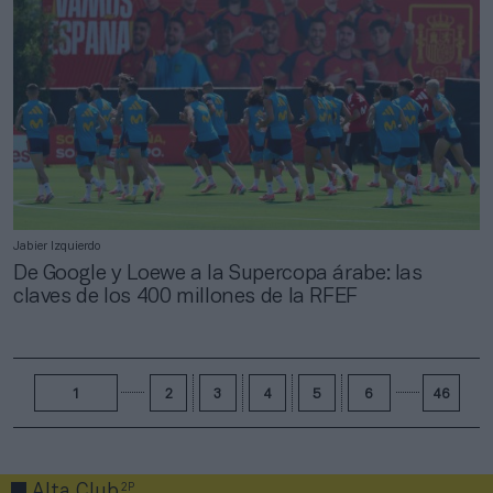
Jabier Izquierdo
De Google y Loewe a la Supercopa árabe: las
claves de los 400 millones de la RFEF
1
2
3
4
5
6
46
2P
Alta Club