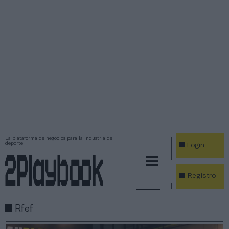
La plataforma de negocios para la industria del
deporte
Login
Registro
Rfef