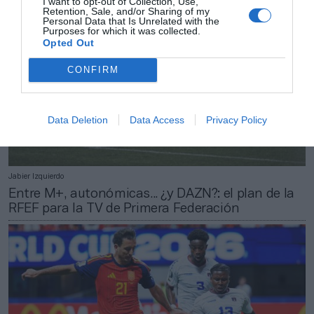
I want to opt-out of Collection, Use,
Retention, Sale, and/or Sharing of my
Personal Data that Is Unrelated with the
Purposes for which it was collected.
Opted Out
CONFIRM
Data Deletion
Data Access
Privacy Policy
Jabier Izquierdo
Entre M+, autonómicas... ¿y DAZN?: el plan de la
RFEF para la TV de Primera Federación