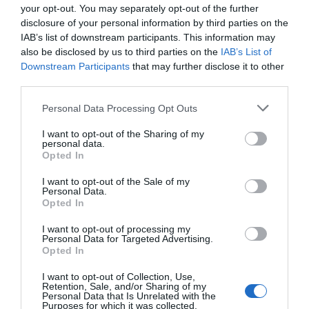
Añadir
2Playbook
como fuente preferida de Google
your opt-out. You may separately opt-out of the further
de forma gratuita
disclosure of your personal information by third parties on the
Mantente informado con las últimas noticias de actualidad.
IAB’s list of downstream participants. This information may
ACTIVAR AHORA
also be disclosed by us to third parties on the
IAB’s List of
Downstream Participants
that may further disclose it to other
third parties.
Compartir
Personal Data Processing Opt Outs
Imprimir
I want to opt-out of the Sharing of my
personal data.
Opted In
Índex
2P
I want to opt-out of the Sale of my
Personal Data.
Fiba
Opted In
I want to opt-out of processing my
Personal Data for Targeted Advertising.
Opted In
Publicidad
I want to opt-out of Collection, Use,
Retention, Sale, and/or Sharing of my
Personal Data that Is Unrelated with the
2P
2Playbook Club
Purposes for which it was collected.