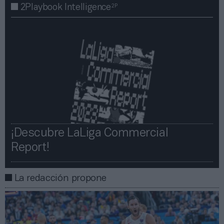
2P
2Playbook Intelligence
¡Descubre LaLiga Commercial
Report!​​
La redacción propone