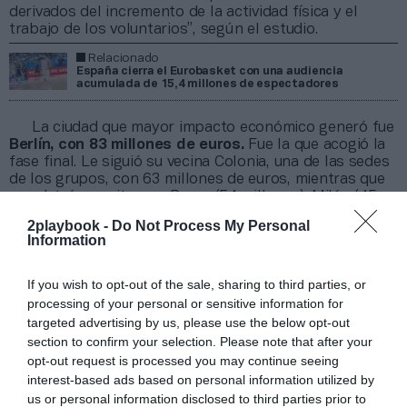
derivados del incremento de la actividad física y el
trabajo de los voluntarios”, según el estudio.
Relacionado
España cierra el Eurobasket con una audiencia
acumulada de 15,4 millones de espectadores
La ciudad que mayor impacto económico generó fue
Berlín, con 83 millones de euros.
Fue la que acogió la
fase final. Le siguió su vecina Colonia, una de las sedes
de los grupos, con 63 millones de euros, mientras que
por detrás se situaron Praga (54 millones), Milán (45
millones) y Tbilisi (25 millones).
2playbook -
Do Not Process My Personal
La asistencia acumulada entre todas las
Information
ciudades fue de 650.000 personas
, de los que
240.000 fueron visitantes únicos. El resto repitió
If you wish to opt-out of the sale, sharing to third parties, or
durante varios encuentros. Además,
hasta 50.000
processing of your personal or sensitive information for
personas se desplazaron a otros países
para ver a
sus selecciones. Finalmente, el torneo generó 4.200
targeted advertising by us, please use the below opt-out
millones de impresiones a través de las redes sociales
section to confirm your selection. Please note that after your
y una audiencia acumulada de 303 millones de
opt-out request is processed you may continue seeing
espectadores.
interest-based ads based on personal information utilized by
us or personal information disclosed to third parties prior to