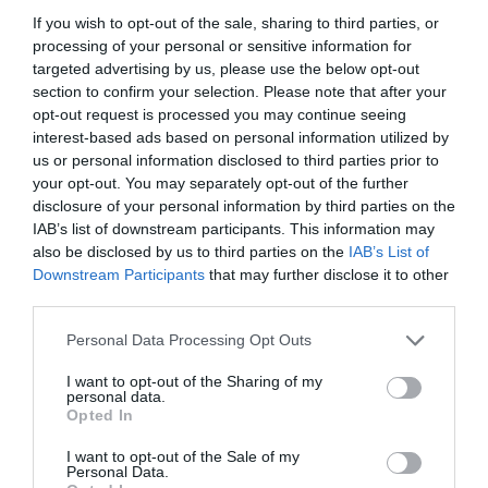
inteligencia de mercado de 2Playbook, cuya plataforma
If you wish to opt-out of the sale, sharing to third parties, or
de datos monitoriza en tiempo real el negocio de 60
processing of your personal or sensitive information for
clubes de LaLiga, Liga F y Primera Rfef; 200 clubes de
ligas europeas; 22 clubes de ACB y Primera FEB y otra
targeted advertising by us, please use the below opt-out
veintena de Euroliga, Eurocup y BCL.
section to confirm your selection. Please note that after your
La plataforma también contabiliza la asistencia a
opt-out request is processed you may continue seeing
todos los eventos deportivos, de entretenimiento y
interest-based ads based on personal information utilized by
música en España, así como más de 20.000 contratos
us or personal information disclosed to third parties prior to
de patrocinio en el mercado español y otros 7.000
your opt-out. You may separately opt-out of the further
contratos de las ligas europeas y norteamericanas de
disclosure of your personal information by third parties on the
fútbol y baloncesto, segmentados por competición,
IAB’s list of downstream participants. This information may
tipología de activos, marcas, categorías de producto y
also be disclosed by us to third parties on the
IAB’s List of
valor económico aproximado de cada acuerdo. Si
Downstream Participants
that may further disclose it to other
quieres más información, contacta con nosotros a
third parties.
través de
intelligence@2playbook.com
.
Personal Data Processing Opt Outs
Añadir
2Playbook
como fuente preferida de Google
de forma gratuita
I want to opt-out of the Sharing of my
Mantente informado con las últimas noticias de actualidad.
personal data.
ACTIVAR AHORA
Opted In
I want to opt-out of the Sale of my
Personal Data.