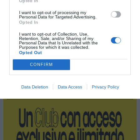
Opted In
Compartir
I want to opt-out of processing my
Imprimir
Personal Data for Targeted Advertising.
Opted In
Índex
2P
I want to opt-out of Collection, Use,
Retention, Sale, and/or Sharing of my
Personal Data that Is Unrelated with the
Purposes for which it was collected.
Euroliga
Opted Out
CONFIRM
Publicidad
Data Deletion
Data Access
Privacy Policy
2P
2Playbook Club