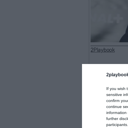
2Playbook
2playboo
Más problemas 
Profesional (LF
If you wish 
sensitive in
Después de cer
confirm you
audiovisuales e
continue se
millones
de eur
information 
un experto del 
further disc
la Ligue 1
y Lig
participants