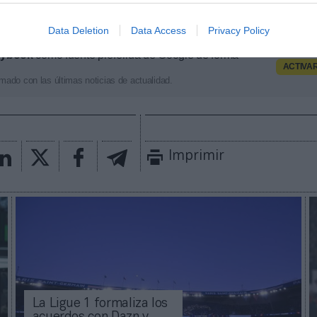
ximado de cada acuerdo. Si quieres más información
 través de
intelligence@2playbook.com
.
Data Deletion
Data Access
Privacy Policy
aybook
como fuente preferida de Google de forma
ACTIVA
mado con las últimas noticias de actualidad.
Imprimir
La Ligue 1 formaliza los