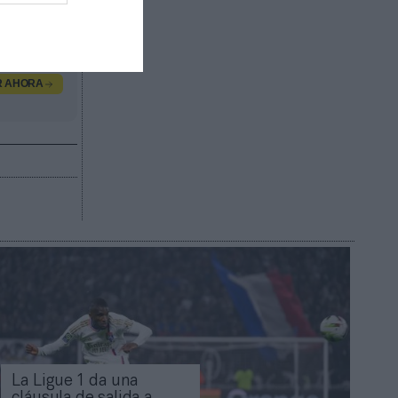
, contacta
R AHORA
La Ligue 1 da una