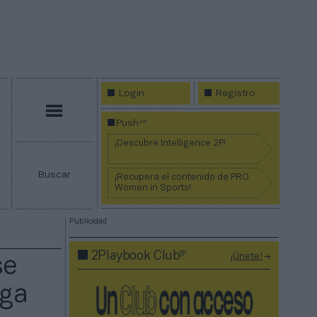
Login
Registro
Menú
2P
Push
¡Descubre Intelligence 2P!
Buscar
¡Recupera el contenido de PRO
Women in Sports!
Publicidad
2P
2Playbook Club
¡Únete!
se
iga