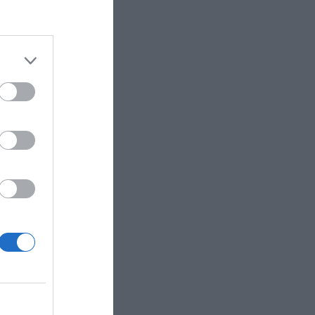
ortes de
a. En un
tido
el asunto
“entre 15
ado de
egocio de
peas; 22
 BCL.
os
e 24.000
os de las
dos por
valor