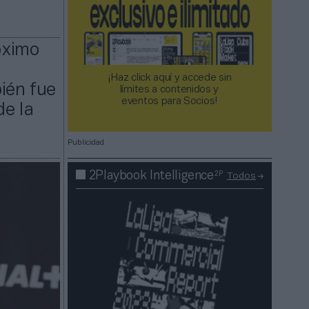
óximo
¡Haz click aquí y accede sin
ién fue
límites a contenidos y
eventos para Socios!​​​​​​​
de la
Publicidad
2P
2Playbook Intelligence
Todos