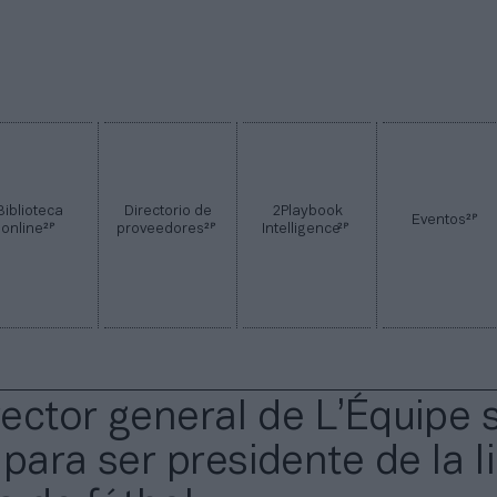
Biblioteca
Directorio de
2Playbook
2P
Eventos
2P
2P
2P
online
proveedores
Intelligence
rector general de L’Équipe 
para ser presidente de la l