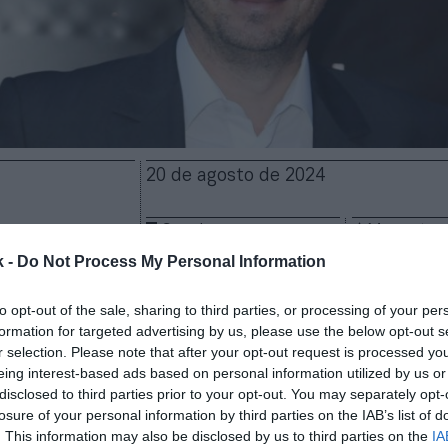
20 de agosto de 2024
Guardar
Me gusta
k -
Do Not Process My Personal Information
para Vincent Labrune. El presidente de la Liga de Fú
P) francesa tendrá oposición en las próximas elecci
to opt-out of the sale, sharing to third parties, or processing of your per
formation for targeted advertising by us, please use the below opt-out s
rar
in extremis
la compleja y
debilitada
venta de los
r selection. Please note that after your opt-out request is processed y
n territorio nacional, por los que recibirá,
como much
eing interest-based ads based on personal information utilized by us or
os anuales, ahora el ejecutivo tendrá que ganar en l
disclosed to third parties prior to your opt-out. You may separately opt-
sector de los medios para continuar al frente de la
g
losure of your personal information by third parties on the IAB’s list of
ue 2.
. This information may also be disclosed by us to third parties on the
IA