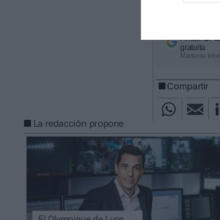
económico apro
con nosotros a
Añadir
2Pl
gratuita
Mantente infor
Compartir
La redacción propone