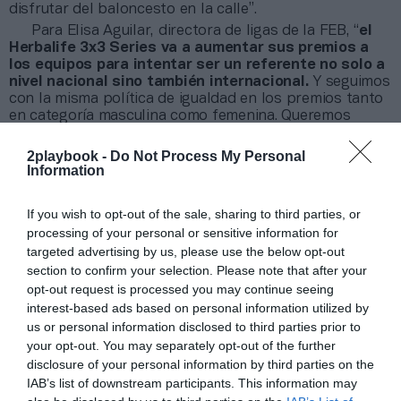
disfrutar del baloncesto en la calle”.
Para Elisa Aguilar, directora de ligas de la FEB, “
el
Herbalife 3x3 Series va a aumentar sus premios a
los equipos para intentar ser un referente no solo a
nivel nacional sino también internacional.
Y seguimos
con la misma política de igualdad en los premios tanto
en categoría masculina como femenina. Queremos
hacer crecer el baloncesto 3x3 y dar un empujón mayor
en la parte femenina”.
2playbook -
Do Not Process My Personal
Information
Añadir
2Playbook
como fuente preferida de Google
de forma gratuita
If you wish to opt-out of the sale, sharing to third parties, or
Mantente informado con las últimas noticias de actualidad.
processing of your personal or sensitive information for
ACTIVAR AHORA
targeted advertising by us, please use the below opt-out
section to confirm your selection. Please note that after your
opt-out request is processed you may continue seeing
interest-based ads based on personal information utilized by
Compartir
us or personal information disclosed to third parties prior to
your opt-out. You may separately opt-out of the further
Imprimir
disclosure of your personal information by third parties on the
IAB’s list of downstream participants. This information may
Índex
2P