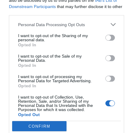
also be disclosed by us to third parties on the
IAB’s List of
Downstream Participants
that may further disclose it to other
third parties.
FEB
Personal Data Processing Opt Outs
Herbalife
I want to opt-out of the Sharing of my
personal data.
Fiba 3x3
Opted In
I want to opt-out of the Sale of my
Personal Data.
Opted In
Publicidad
I want to opt-out of processing my
Personal Data for Targeted Advertising.
2P
2Playbook Club
Opted In
I want to opt-out of Collection, Use,
Retention, Sale, and/or Sharing of my
Personal Data that Is Unrelated with the
Purposes for which it was collected.
Opted Out
CONFIRM