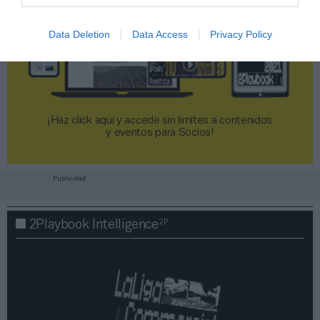
Data Deletion
Data Access
Privacy Policy
¡Haz click aquí y accede sin límites a contenidos
y eventos para Socios!​​​​​​​
Publicidad
2P
2Playbook Intelligence