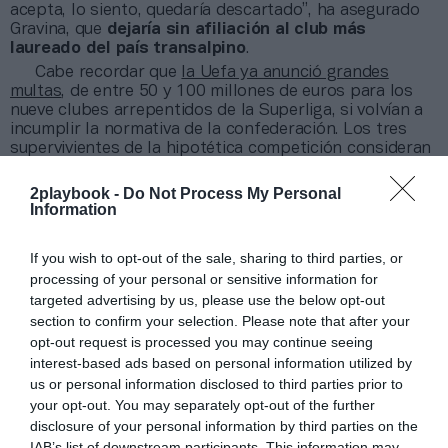
acepta, lo siento, quedaría descartado”, ha asegurado
Gravina, que
dejaría sin afiliación al club más
laureado del país transalpino
.
Cabe recordar que
la Uefa ya anunció grandes
multas
, de entre 50 y 100 millones de euros para los
nueve clubes arrepentidos de la Superliga, si volvían a
incumplir la normativa de la confederación. Los tres
supervivientes de la hipotética competición consideran
que
“los problemas materiales que llevaron a los 12
clubes a anunciar la Superliga hace unas semanas
2playbook -
Do Not Process My Personal
no han desaparecido”
.
Information
Añadir
2Playbook
como fuente preferida de Google
If you wish to opt-out of the sale, sharing to third parties, or
de forma gratuita
processing of your personal or sensitive information for
Mantente informado con las últimas noticias de actualidad.
targeted advertising by us, please use the below opt-out
ACTIVAR AHORA
section to confirm your selection. Please note that after your
opt-out request is processed you may continue seeing
interest-based ads based on personal information utilized by
us or personal information disclosed to third parties prior to
Compartir
your opt-out. You may separately opt-out of the further
Imprimir
disclosure of your personal information by third parties on the
IAB’s list of downstream participants. This information may