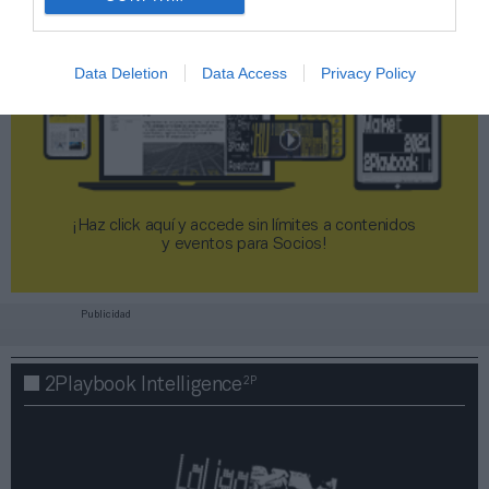
Data Deletion
Data Access
Privacy Policy
¡Haz click aquí y accede sin límites a contenidos
y eventos para Socios!​​​​​​​
Publicidad
2P
2Playbook Intelligence