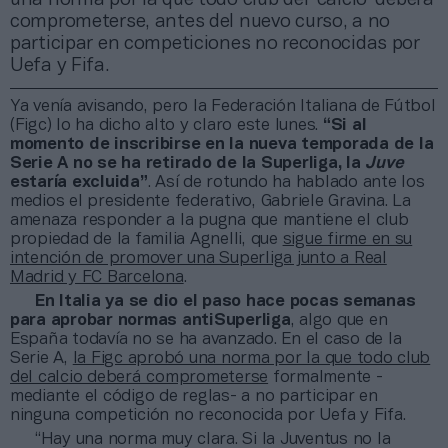
comprometerse, antes del nuevo curso, a no
participar en competiciones no reconocidas por
Uefa y Fifa.
Ya venía avisando, pero la Federación Italiana de Fútbol
(Figc) lo ha dicho alto y claro este lunes.
“Si al
momento de inscribirse en la nueva temporada de la
Serie A no se ha retirado de la Superliga, la
Juve
estaría excluida”
. Así de rotundo ha hablado ante los
medios el presidente federativo, Gabriele Gravina. La
amenaza responder a la pugna que mantiene el club
propiedad de la familia Agnelli, que
sigue firme en su
intención de promover una Superliga junto a Real
Madrid y FC Barcelona
.
En Italia ya se dio el paso hace pocas semanas
para aprobar normas antiSuperliga
, algo que en
España todavía no se ha avanzado. En el caso de la
Serie A,
la Figc aprobó una norma por la que todo club
del calcio deberá comprometerse
formalmente -
mediante el código de reglas- a no participar en
ninguna competición no reconocida por Uefa y Fifa.
“Hay una norma muy clara. Si la Juventus no la