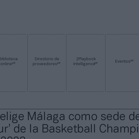
Biblioteca
Directorio de
2Playbook
2P
Eventos
2P
2P
2P
online
proveedores
Intelligence
 elige Málaga como sede de
four’ de la Basketball Champ