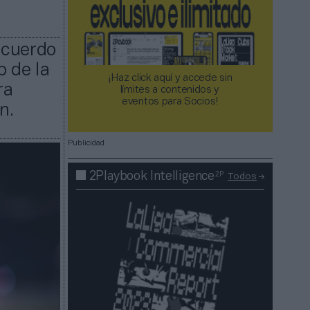
acuerdo
b de la
¡Haz click aquí y accede sin
ra
límites a contenidos y
eventos para Socios!​​​​​​​
n.
Publicidad
2P
2Playbook Intelligence
Todos