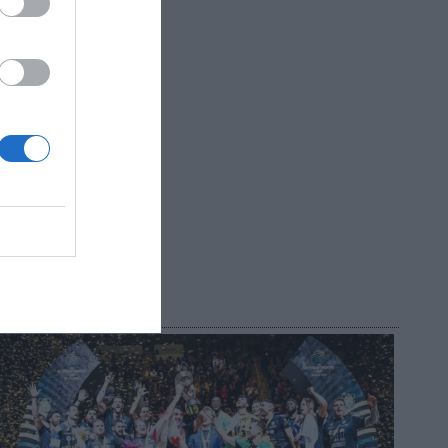
én
elekom
R AHORA