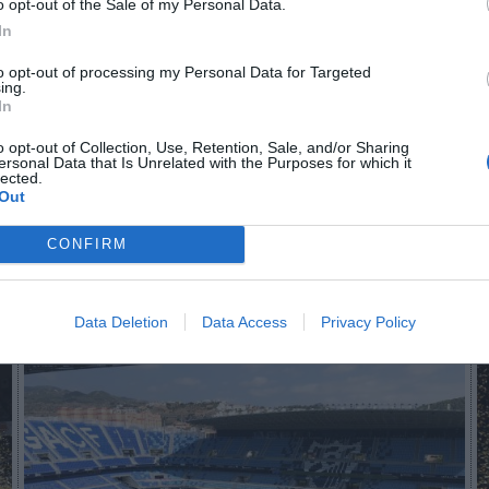
o opt-out of the Sale of my Personal Data.
r
de 2023 se disputará del 12 al 14 de mayo
. Tambi
In
os equipos Hapoel Bank Yahav Jerusalem (Israel) y T
Alemania). Se desconoce cuánto han abonado las
to opt-out of processing my Personal Data for Targeted
ing.
es andaluzas por acoger el evento.
In
aybook
como fuente preferida de Google de forma
o opt-out of Collection, Use, Retention, Sale, and/or Sharing
ersonal Data that Is Unrelated with the Purposes for which it
ACTIVA
lected.
mado con las últimas noticias de actualidad.
Out
CONFIRM
Imprimir
Data Deletion
Data Access
Privacy Policy