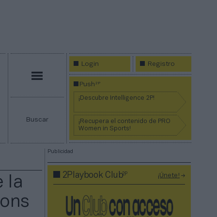
Login
Registro
Menú
2P
Push
¡Descubre Intelligence 2P!
Buscar
¡Recupera el contenido de PRO
Women in Sports!
Publicidad
2P
2Playbook Club
¡Únete!
 la
ions