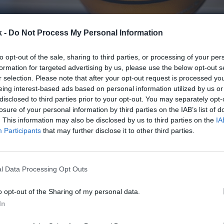
k -
Do Not Process My Personal Information
to opt-out of the sale, sharing to third parties, or processing of your per
formation for targeted advertising by us, please use the below opt-out s
20 de abril de 2023
r selection. Please note that after your opt-out request is processed y
eing interest-based ads based on personal information utilized by us or
disclosed to third parties prior to your opt-out. You may separately opt-
Guardar
Me gusta
losure of your personal information by third parties on the IAB’s list of
. This information may also be disclosed by us to third parties on the
IA
dica otro gran evento de baloncesto.
La Fiba ha eleg
Participants
that may further disclose it to other third parties.
de de la final four de 2023
, según ha informado e
Las instituciones andaluzas habían alcanzado un ac
a en caso de que Unicaja Málaga se clasificara.
l Data Processing Opt Outs
edición
tuvo lugar en Bilbao
y el trofeo lo levantó Le
o opt-out of the Sharing of my personal data.
ambién estará en la
final four
de 2023. Es la tercera v
a a España. La edición inaugural se disputó precisam
In
7, y también ganó el club canario.