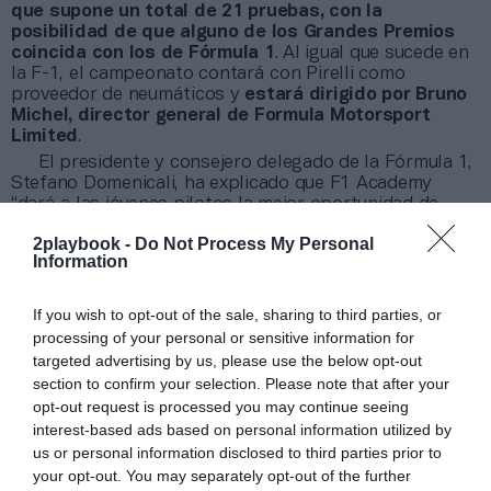
que supone un total de 21 pruebas, con la
posibilidad de que alguno de los Grandes Premios
coincida con los de Fórmula 1
. Al igual que sucede en
la F-1, el campeonato contará con Pirelli como
proveedor de neumáticos y
estará dirigido por Bruno
Michel, director general de Formula Motorsport
Limited
.
El presidente y consejero delegado de la Fórmula 1,
Stefano Domenicali, ha explicado que F1 Academy
“dará a las jóvenes pilotos la mejor oportunidad de
cumplir con sus ambiciones a través de un programa
2playbook -
Do Not Process My Personal
integral que apoya sus carreras y les da todo lo que
Information
necesitan para pasar a la F-3 y, con suerte, a la F-2; y
quizá a la cúspide de la Fórmula 1”.
If you wish to opt-out of the sale, sharing to third parties, or
processing of your personal or sensitive information for
Añadir
2Playbook
como fuente preferida de Google
de forma gratuita
targeted advertising by us, please use the below opt-out
Mantente informado con las últimas noticias de actualidad.
section to confirm your selection. Please note that after your
ACTIVAR AHORA
opt-out request is processed you may continue seeing
interest-based ads based on personal information utilized by
us or personal information disclosed to third parties prior to
your opt-out. You may separately opt-out of the further
Compartir