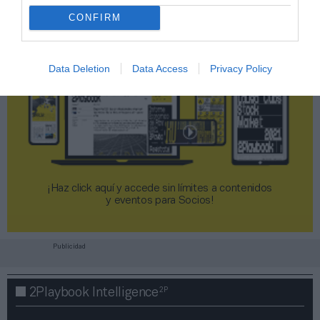
CONFIRM
Data Deletion
Data Access
Privacy Policy
¡Haz click aquí y accede sin límites a contenidos
y eventos para Socios!​​​​​​​
Publicidad
2P
2Playbook Intelligence