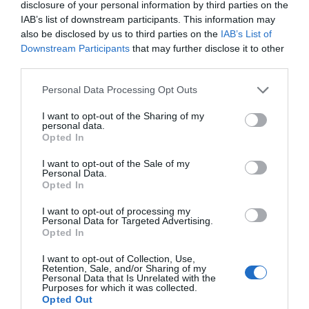
disclosure of your personal information by third parties on the
IAB’s list of downstream participants. This information may
Imprimir
also be disclosed by us to third parties on the
IAB’s List of
Downstream Participants
that may further disclose it to other
Índex
2P
third parties.
Personal Data Processing Opt Outs
Fórmula 1
I want to opt-out of the Sharing of my
personal data.
PRO Women in Sports
Opted In
Fórmula 1 Academy
I want to opt-out of the Sale of my
Personal Data.
Opted In
I want to opt-out of processing my
Personal Data for Targeted Advertising.
Publicidad
Opted In
I want to opt-out of Collection, Use,
2P
2Playbook Club
Retention, Sale, and/or Sharing of my
Personal Data that Is Unrelated with the
Purposes for which it was collected.
Opted Out