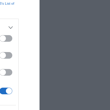
jecutivos,
B’s List of
y se
o ya
 al
vadas a
ial se
 los
án ser
del Motor.
 de los
 sueldos
aría la
o mejor
te