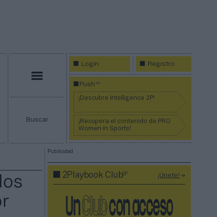
Login
Registro
Menú
2P
Push
¡Descubre Intelligence 2P!
Buscar
¡Recupera el contenido de PRO
Women in Sports!
Publicidad
2P
2Playbook Club
¡Únete!
los
or