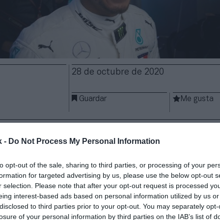
28 de octubre de 2020
Guardar
Me gusta
ontinúa introduciendo medidas en busca de una ma
entre escuderías. Los equipos que participan en el 
k -
Do Not Process My Personal Information
un principio de acuerdo que
limitará a 30 millones 
minas de los dos pilotos principales.
El techo salaria
to opt-out of the sale, sharing to third parties, or processing of your per
ir de 2023.
formation for targeted advertising by us, please use the below opt-out s
r selection. Please note that after your opt-out request is processed y
ones serán las encargadas de determinar cómo se dis
eing interest-based ads based on personal information utilized by us or
e los deportistas, y también qué sucederá con sus p
disclosed to third parties prior to your opt-out. You may separately opt-
Motorsport
,
los rectores del campeonato quieren 
losure of your personal information by third parties on the IAB’s list of