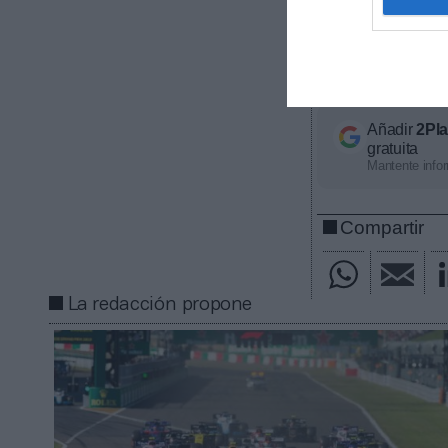
deporte, por lo
que las futura
sensato, consi
en julio el jef
Añadir
2Pl
gratuita
Mantente infor
Compartir
La redacción propone