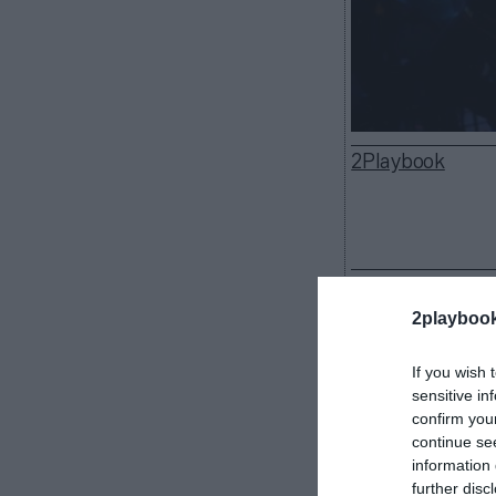
2Playbook
La Fórmula 1 c
competitividad 
2playboo
han alcanzado 
el gasto en nó
If you wish 
aplicará a part
sensitive in
confirm you
Las direcci
continue se
ese dinero entr
information 
sueldos. Según
further disc