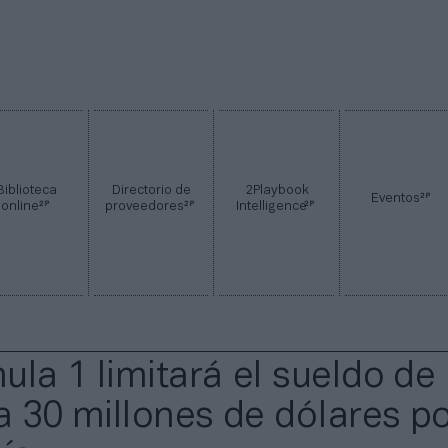
Biblioteca
Directorio de
2Playbook
2P
Eventos
2P
2P
2P
online
proveedores
Intelligence
ula 1 limitará el sueldo de 
 a 30 millones de dólares p