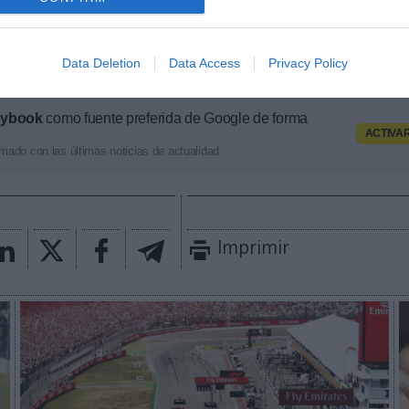
 que
debe ser una introducción gradual a partir de 
s generaciones de conductores terminen en un nivel
derando que tenemos un límite de costos en el equip
Data Deletion
Data Access
Privacy Policy
e de Mercedes, Toto Wolff.
aybook
como fuente preferida de Google de forma
ACTIVA
mado con las últimas noticias de actualidad.
Imprimir