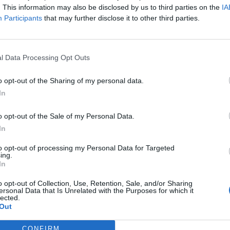
to máximo
para las nóminas de los tres principales e
. This information may also be disclosed by us to third parties on the
IA
ector del equipo y el director técnico.
Participants
that may further disclose it to other third parties.
 reforzará el plan que ya entrará en vigor en 2021 
e la crisis provocada por la Covid-19.
El próximo añ
r el límite de gasto de 145 millones de dólares en las
l Data Processing Opt Outs
 las escuderías, un importe que precisamente dejaba
inco sueldos, así como determinadas partidas reser
o opt-out of the Sharing of my personal data.
In
dio apunta a la introducción del techo de gasto salar
o opt-out of the Sale of my Personal Data.
unes en la comisión de la Fórmula 1 donde participan
In
cutivos de los equipos. Ahora, esas propuestas deber
forma definitiva por el Consejo Mundial del Deporte 
to opt-out of processing my Personal Data for Targeted
ing.
nte que ahora surge es qué sucede con los contratos
In
 extienden más allá de 2023 y ya están firmados con
umplir con ese nuevo límite. Por el contrario, dificult
o opt-out of Collection, Use, Retention, Sale, and/or Sharing
ersonal Data that Is Unrelated with the Purposes for which it
 Mercedes con Lewis Hamilton, quien, como el pilot
lected.
Out
rrilla actual, probablemente sea el más afectado.
o que no queremos perder a las superestrellas de es
CONFIRM