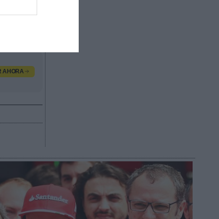
2024
para
 más
o”, señaló
R AHORA