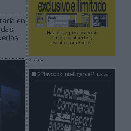
raría en
adas
¡Haz click aquí y accede sin
derías
límites a contenidos y
eventos para Socios!​​​​​​​
Publicidad
2P
2Playbook Intelligence
Todos