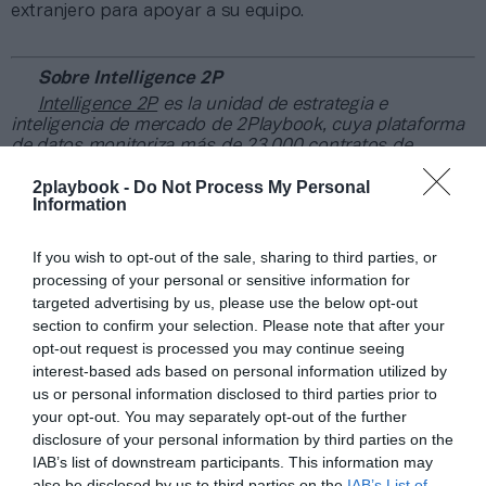
extranjero para apoyar a su equipo.
Sobre Intelligence 2P
Intelligence 2P
es la unidad de estrategia e
inteligencia de mercado de 2Playbook, cuya plataforma
de datos monitoriza más de 23.000 contratos de
patrocinio en el mercado español y otros 7.000 de ligas
2playbook -
Do Not Process My Personal
internacionales. Si quieres enviarnos tus casos de éxito
Information
en activaciones puedes escribirnos a
intelligence@2playbook.com
.
If you wish to opt-out of the sale, sharing to third parties, or
Añadir
2Playbook
como fuente preferida de Google
processing of your personal or sensitive information for
de forma gratuita
targeted advertising by us, please use the below opt-out
Mantente informado con las últimas noticias de actualidad.
section to confirm your selection. Please note that after your
ACTIVAR AHORA
opt-out request is processed you may continue seeing
interest-based ads based on personal information utilized by
us or personal information disclosed to third parties prior to
your opt-out. You may separately opt-out of the further
Compartir
disclosure of your personal information by third parties on the
IAB’s list of downstream participants. This information may
Imprimir
also be disclosed by us to third parties on the
IAB’s List of