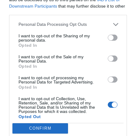
Downstream Participants
that may further disclose it to other
Índex
2P
third parties.
Personal Data Processing Opt Outs
ITF
I want to opt-out of the Sharing of my
personal data.
Copa Davis
Opted In
I want to opt-out of the Sale of my
Personal Data.
Opted In
Publicidad
I want to opt-out of processing my
Personal Data for Targeted Advertising.
2P
2Playbook Club
Opted In
I want to opt-out of Collection, Use,
Retention, Sale, and/or Sharing of my
Personal Data that Is Unrelated with the
Purposes for which it was collected.
Opted Out
CONFIRM