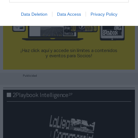
Data Deletion
Data Access
Privacy Policy
¡Haz click aquí y accede sin límites a contenidos
y eventos para Socios!​​​​​​​
Publicidad
2P
2Playbook Intelligence