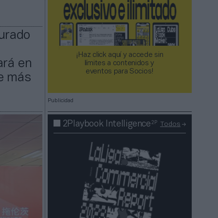
gurado
¡Haz click aquí y accede sin
ará en
límites a contenidos y
eventos para Socios!​​​​​​​
ne más
Publicidad
2P
2Playbook Intelligence
Todos