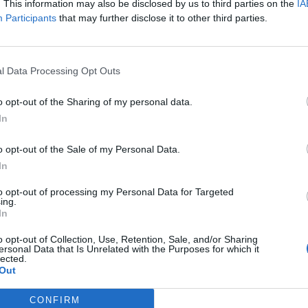
. This information may also be disclosed by us to third parties on the
IA
añola para el desarrollo del potencial personal y de
Participants
that may further disclose it to other third parties.
es en un entorno de instalaciones de alto rendimient
estora en un comunicado.
n país estratégico para LaLiga,
donde desarrollamo
l Data Processing Opt Outs
útbol base desde 2015”, ha declarado
Javier Tebas
,
ción.
LaLiga Academy
cuenta, actualmente, con más
o opt-out of the Sharing of my personal data.
ortivos en
57 países
.
In
o opt-out of the Sale of my Personal Data.
ligence 2P
In
 2P
es la unidad de estrategia e inteligencia de merc
to opt-out of processing my Personal Data for Targeted
 plataforma de datos monitoriza en tiempo real el n
ing.
In
Liga, Liga F y Primera Rfef; 200 clubes de ligas euro
y Primera FEB.
o opt-out of Collection, Use, Retention, Sale, and/or Sharing
ersonal Data that Is Unrelated with the Purposes for which it
a también contabiliza la asistencia a todos los event
lected.
Out
 entretenimiento y música en España, así como más d
trocinio en el mercado español y otros 7.000 contrat
CONFIRM
 y norteamericanas de fútbol y baloncesto, segmenta