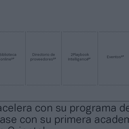
Biblioteca
Directorio de
2Playbook
2P
Eventos
2P
2P
2P
online
proveedores
Intelligence
acelera con su programa d
base con su primera acade