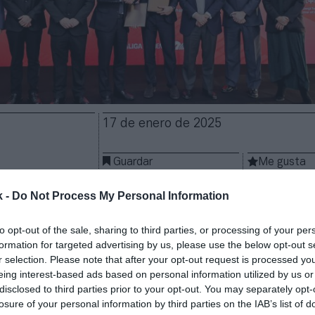
17 de enero de 2025
Guardar
Me gusta
k -
Do Not Process My Personal Information
a su exposición
y su apuesta por el
mercado chino
.
tbol profesional español ha inaugurado
su primera 
to opt-out of the sale, sharing to third parties, or processing of your per
ental
del gigante asiático, un proyecto en el que
trab
formation for targeted advertising by us, please use the below opt-out s
 Holding
.
r selection. Please note that after your opt-out request is processed y
demy Shanghai
acogerá a jugadores y jugadoras de 
eing interest-based ads based on personal information utilized by us or
disclosed to third parties prior to your opt-out. You may separately opt-
narán bajo la metodología de LaLiga. El centro depor
losure of your personal information by third parties on the IAB’s list of
ma Country Club
y “contará con recursos y herramie