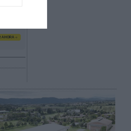
valor
, contacta
R AHORA