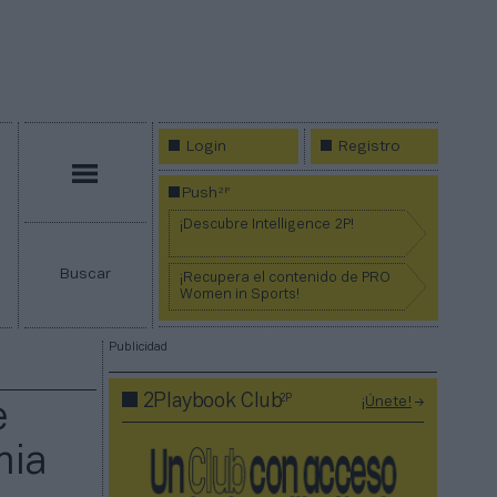
Login
Registro
Menú
2P
Push
¡Descubre Intelligence 2P!
Buscar
¡Recupera el contenido de PRO
Women in Sports!
Publicidad
2P
2Playbook Club
¡Únete!
e
mia