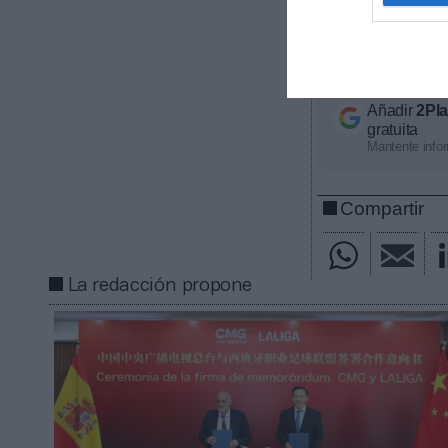
competición, ti
económico apro
con nosotros a
Añadir
2Pl
gratuita
Mantente infor
Compartir
La redacción propone