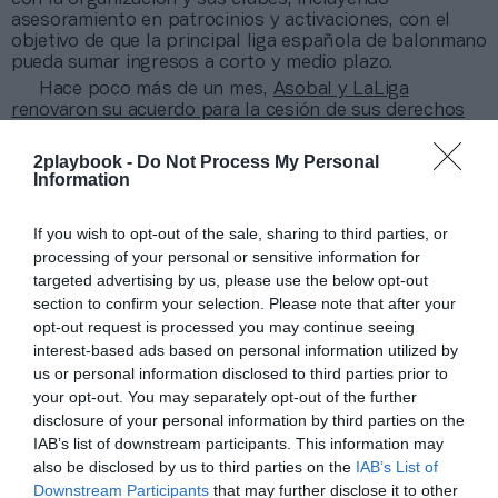
asesoramiento en patrocinios y activaciones, con el
objetivo de que la principal liga española de balonmano
pueda sumar ingresos a corto y medio plazo.
Hace poco más de un mes,
Asobal y LaLiga
renovaron su acuerdo para la cesión de sus derechos
audiovisuales
a la OTT de la gestora del
fútbol
profesional español, renombrada como LaLiga+,
2playbook -
Do Not Process My Personal
hasta 2027-2028
, tal y como avanzó
2Playbook
.
Information
Añadir
2Playbook
como fuente preferida de Google
If you wish to opt-out of the sale, sharing to third parties, or
de forma gratuita
processing of your personal or sensitive information for
Mantente informado con las últimas noticias de actualidad.
targeted advertising by us, please use the below opt-out
ACTIVAR AHORA
section to confirm your selection. Please note that after your
opt-out request is processed you may continue seeing
interest-based ads based on personal information utilized by
us or personal information disclosed to third parties prior to
Compartir
your opt-out. You may separately opt-out of the further
Imprimir
disclosure of your personal information by third parties on the
IAB’s list of downstream participants. This information may
also be disclosed by us to third parties on the
IAB’s List of
Índex
2P
Downstream Participants
that may further disclose it to other