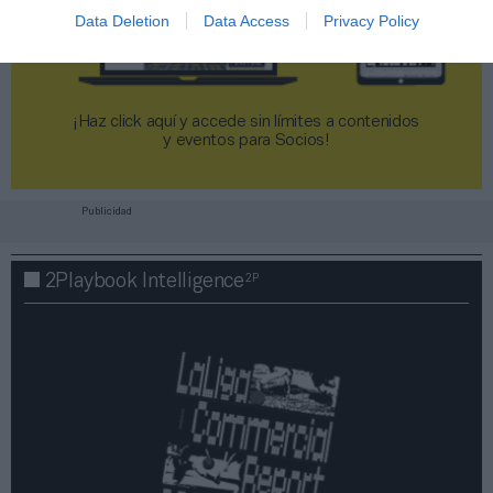
Data Deletion
Data Access
Privacy Policy
¡Haz click aquí y accede sin límites a contenidos
y eventos para Socios!​​​​​​​
Publicidad
2P
2Playbook Intelligence