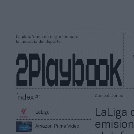
La plataforma de negocios para
la industria del deporte
Competiciones
Índex
2P
LaLiga 
LaLiga
emision
Amazon Prime Video