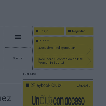
Login
Registro
Menú
2P
Push
¡Descubre Intelligence 2P!
Buscar
¡Recupera el contenido de PRO
Women in Sports!
Publicidad
2P
2Playbook Club
¡Únete!
s
iez