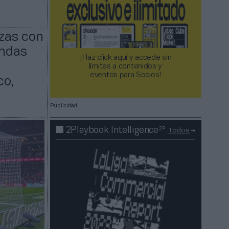
nzas con
endas
¡Haz click aquí y accede sin
límites a contenidos y
eventos para Socios!​​​​​​​
co,
Publicidad
2P
2Playbook Intelligence
Todos