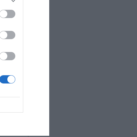
oigo y
mplíen
ropósito
ionados
cado
V se
eis
ales.
canal
lenguas
R AHORA