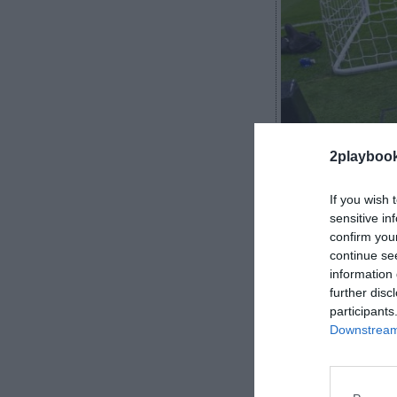
2Playbook
2playboo
If you wish 
sensitive in
confirm you
LaLiga adjudica
continue se
information 
Segunda Divisi
further disc
actor como Am
participants
informado en u
Downstream 
gigante de la t
las tiendas ofic
Además de A