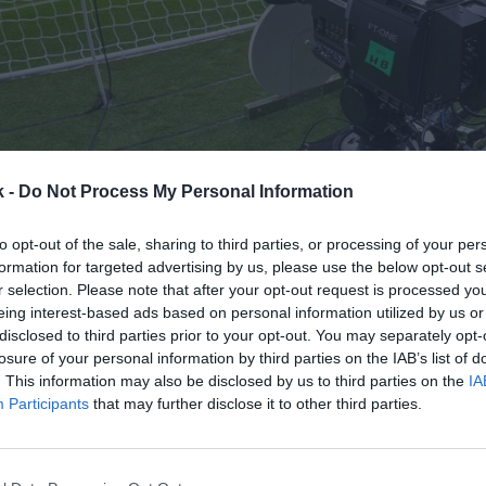
1 de agosto de 2022
k -
Do Not Process My Personal Information
to opt-out of the sale, sharing to third parties, or processing of your per
Guardar
Me gusta
formation for targeted advertising by us, please use the below opt-out s
r selection. Please note that after your opt-out request is processed y
 hasta a diez operadores los derechos audiovisuales
eing interest-based ads based on personal information utilized by us or
disclosed to third parties prior to your opt-out. You may separately opt-
ón.
Será la mayor oferta hasta la fecha e incluirá u
losure of your personal information by third parties on the IAB’s list of
azon Prime Vídeo por primera vez en España,
según
. This information may also be disclosed by us to third parties on the
IA
n comunicado. La patronal ya se había asociado con
Participants
that may further disclose it to other third parties.
ecnología y el streaming a través del documental Si
iales de los clubes.
mazon, también tendrán los derechos audiovisuale