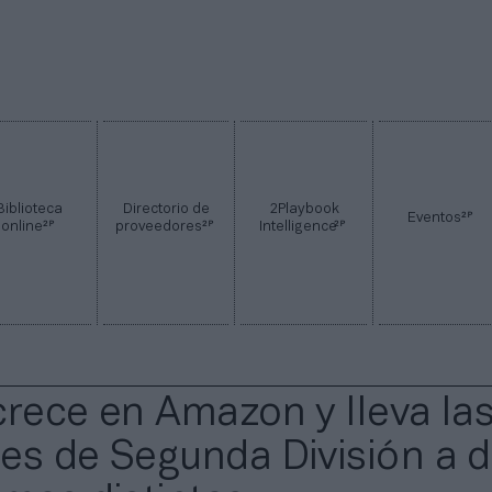
Biblioteca
Directorio de
2Playbook
2P
Eventos
2P
2P
2P
online
proveedores
Intelligence
crece en Amazon y lleva la
es de Segunda División a d