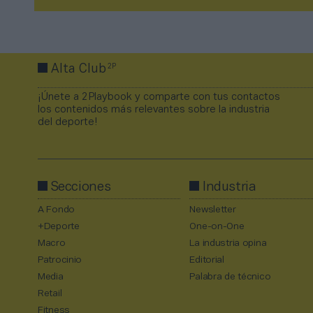
2P
Alta Club
¡Únete a 2Playbook y comparte con tus contactos
los contenidos más relevantes sobre la industria
del deporte!
Secciones
Industria
A Fondo
Newsletter
+Deporte
One-on-One
Macro
La industria opina
Patrocinio
Editorial
Media
Palabra de técnico
Retail
Fitness