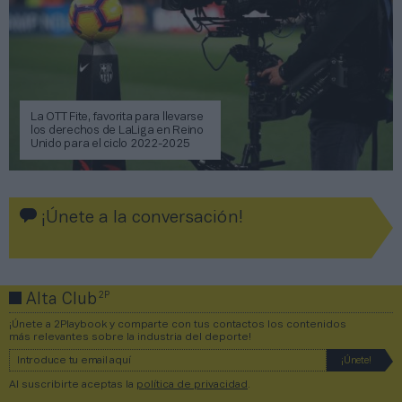
La OTT Fite, favorita para llevarse
los derechos de LaLiga en Reino
Unido para el ciclo 2022-2025
¡Únete a la conversación!
2P
Alta Club
¡Únete a 2Playbook y comparte con tus contactos los contenidos
más relevantes sobre la industria del deporte!
Al suscribirte aceptas la
política de privacidad
.