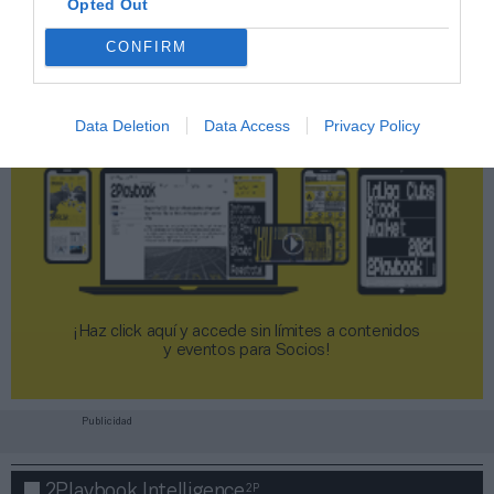
Opted Out
CONFIRM
Data Deletion
Data Access
Privacy Policy
¡Haz click aquí y accede sin límites a contenidos
y eventos para Socios!​​​​​​​
Publicidad
2P
2Playbook Intelligence