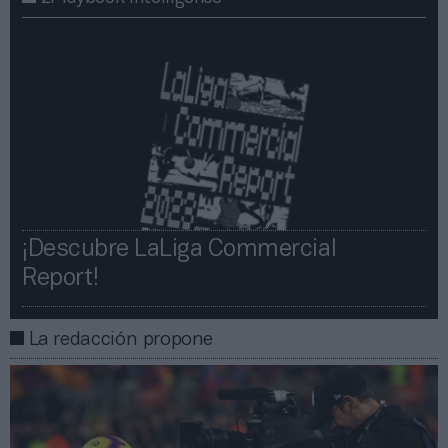
¡Descubre LaLiga Commercial
Report!​​
La redacción propone