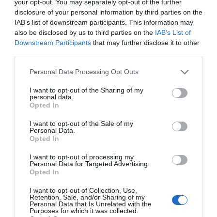
your opt-out. You may separately opt-out of the further
de forma gratuita
disclosure of your personal information by third parties on the
Mantente informado con las últimas noticias de actualidad.
IAB’s list of downstream participants. This information may
ACTIVAR AHORA
also be disclosed by us to third parties on the
IAB’s List of
Downstream Participants
that may further disclose it to other
third parties.
Compartir
Personal Data Processing Opt Outs
Imprimir
I want to opt-out of the Sharing of my
personal data.
Opted In
Índex
2P
I want to opt-out of the Sale of my
Personal Data.
LaLiga
Opted In
I want to opt-out of processing my
Personal Data for Targeted Advertising.
Opted In
Publicidad
I want to opt-out of Collection, Use,
Retention, Sale, and/or Sharing of my
2P
2Playbook Club
Personal Data that Is Unrelated with the
Purposes for which it was collected.