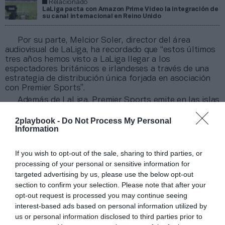
Relacionado
LaLiga pacta con Amazon Prime Video la integración de
su canal internacional en Reino Unido
Por su parte, Melcior
Soler, director del área
audiovisual de LaLiga, ha recordado que “estos últimos
tres años hemos visto a LaLiga llegar a los
espectadores británicos e irlandeses a través de una
estrategia de distribución única forjada en asociación
con Premier Sports”.
Además de LaLiga, Premier Sports emite en las islas
británicas otras competiciones como la Premier
League, la Euro 2024, la Nations League, así como
2playbook -
Do Not Process My Personal
Information
torneos de otros deportes como el Top 14 de rugby, la
NHL o la Nascar.
Antes de la confirmación de la renovación con
If you wish to opt-out of the sale, sharing to third parties, or
Premier Sports se rumoreó en abril sobre la
posible
processing of your personal or sensitive information for
llegada de Fite como socio de LaLiga en Reino Unido
.
targeted advertising by us, please use the below opt-out
Esta OTT, especializada en deportes de contacto,
section to confirm your selection. Please note that after your
podía haber hecho la mejor oferta de la licitación,
opt-out request is processed you may continue seeing
según informó
Sportbusiness
.
interest-based ads based on personal information utilized by
us or personal information disclosed to third parties prior to
Añadir
2Playbook
como fuente preferida de Google