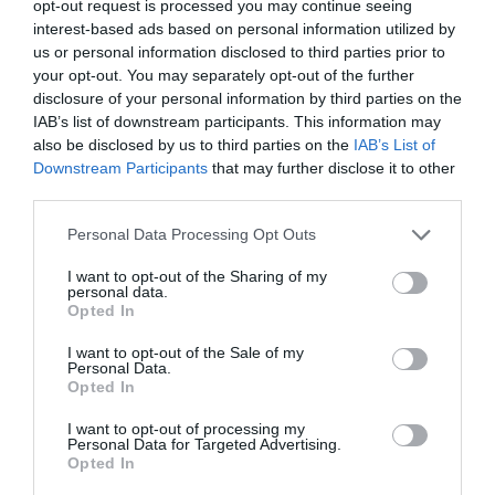
opt-out request is processed you may continue seeing
sindicado de 224,5 millones de euros para cubrir las
interest-based ads based on personal information utilized by
facturas impagadas por los dos operadores, que
us or personal information disclosed to third parties prior to
únicamente accedieron a pagar 47,5 millones de euros
your opt-out. You may separately opt-out of the further
como compensación.
disclosure of your personal information by third parties on the
IAB’s list of downstream participants. This information may
Añadir
2Playbook
como fuente preferida de Google
also be disclosed by us to third parties on the
IAB’s List of
de forma gratuita
Downstream Participants
that may further disclose it to other
Mantente informado con las últimas noticias de actualidad.
third parties.
ACTIVAR AHORA
Personal Data Processing Opt Outs
I want to opt-out of the Sharing of my
Compartir
personal data.
Opted In
Imprimir
I want to opt-out of the Sale of my
Personal Data.
Índex
2P
Opted In
I want to opt-out of processing my
Ligue 1
Personal Data for Targeted Advertising.
Opted In