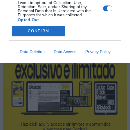
I want to opt-out of Collection, Use,
Retention, Sale, and/or Sharing of my
Personal Data that Is Unrelated with the
Publicidad
Purposes for which it was collected.
Opted Out
2P
2Playbook Club
CONFIRM
Data Deletion
Data Access
Privacy Policy
¡Haz click aquí y accede sin límites a contenidos
y eventos para Socios!​​​​​​​