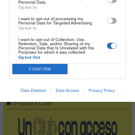
Compartir
Personal Data.
Opted In
Imprimir
I want to opt-out of processing my
Personal Data for Targeted Advertising.
Opted In
Índex
2P
I want to opt-out of Collection, Use,
Retention, Sale, and/or Sharing of my
Manchester City
Personal Data that Is Unrelated with the
Purposes for which it was collected.
Opted Out
Premier League
CONFIRM
Publicidad
Data Deletion
Data Access
Privacy Policy
2P
2Playbook Club