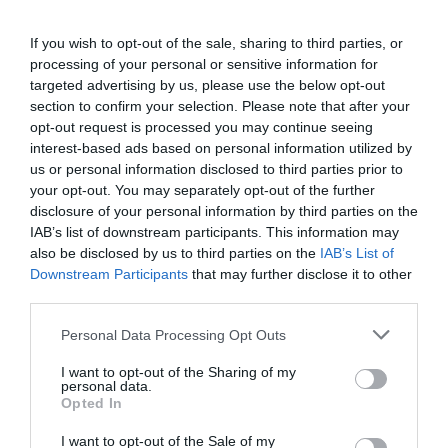
de datos monitoriza en tiempo real el negocio de 60
clubes de LaLiga, Liga F y Primera Rfef; 200 clubes de
ligas europeas; 22 clubes de ACB y Primera FEB y 80
If you wish to opt-out of the sale, sharing to third parties, or
clubes de Euroliga, Eurocup, BCL, Euroliga y Eurocup
processing of your personal or sensitive information for
femeninas.
targeted advertising by us, please use the below opt-out
La plataforma también contabiliza la asistencia a
section to confirm your selection. Please note that after your
todos los eventos deportivos, de entretenimiento y
opt-out request is processed you may continue seeing
música en España, así como más de 23.000 contratos
interest-based ads based on personal information utilized by
de patrocinio en el mercado español y otros 7.000
us or personal information disclosed to third parties prior to
contratos de las ligas europeas y norteamericanas de
your opt-out. You may separately opt-out of the further
fútbol y baloncesto, segmentados por competición,
disclosure of your personal information by third parties on the
tipología de activos, marcas, categorías de producto y
IAB’s list of downstream participants. This information may
valor económico aproximado de cada acuerdo. Si
quieres más información, contacta con nosotros a
also be disclosed by us to third parties on the
IAB’s List of
través de
intelligence@2playbook.com
.
Downstream Participants
that may further disclose it to other
third parties.
Añadir
2Playbook
como fuente preferida de Google
Personal Data Processing Opt Outs
de forma gratuita
Mantente informado con las últimas noticias de actualidad.
I want to opt-out of the Sharing of my
ACTIVAR AHORA
personal data.
Opted In
I want to opt-out of the Sale of my