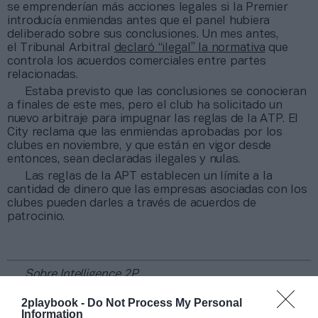
se emprenderían más acciones legales si la Premier
introducía enmiendas antes que el panel hubiera
deliberado sobre sus conclusiones. Un mes antes,
el Tribunal Arbitral
declaró “ilegal” la normativa
que
controla los acuerdos comerciales entre partes
relacionadas.
Estaba previsto que las conclusiones se conocieran
a finales de este mes, pero el club ha solicitado un
nuevo arbitraje para impugnar las reglas de la ATP. El
City reclama que las enmiendas aprobadas por los
clubes en noviembre, y que están en vigor desde
entonces, sean declaradas ilegales y nulas.
Las reglas de la APT establecen un límite a la
cantidad de dinero que las empresas asociadas con los
clubes pueden darles a través de acuerdos de
patrocinio.
Sobre Intelligence 2P
Intelligence 2P
es la unidad de estrategia e
2playbook -
Do Not Process My Personal
inteligencia de mercado de 2Playbook, cuya plataforma
Information