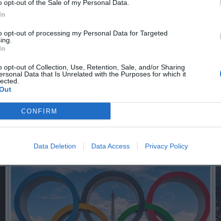
o opt-out of the Sale of my Personal Data.
In
to opt-out of processing my Personal Data for Targeted
n no formas parte de 2Playbook Club
ing.
In
¡Hazte Socio para acceder a este contenido exclusivo!
o opt-out of Collection, Use, Retention, Sale, and/or Sharing
ersonal Data that Is Unrelated with the Purposes for which it
¡Suscríbete!
Inicia sesión
lected.
Out
CONFIRM
Imprimir
Data Deletion
Data Access
Privacy Policy