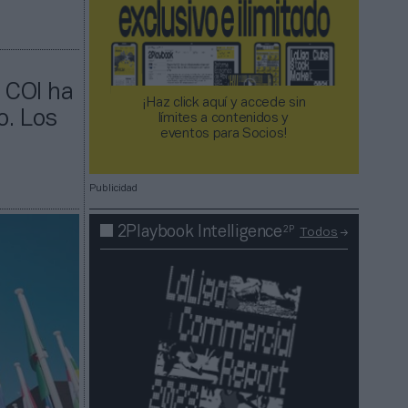
l COI ha
¡Haz click aquí y accede sin
o. Los
límites a contenidos y
eventos para Socios!​​​​​​​
Publicidad
2P
2Playbook Intelligence
Todos