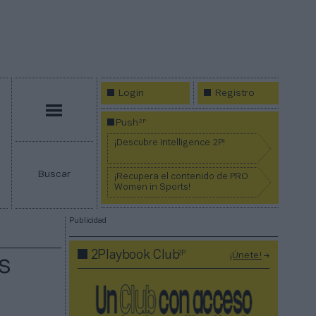
Login
Registro
Menú
2P
Push
¡Descubre Intelligence 2P!
Buscar
¡Recupera el contenido de PRO
Women in Sports!
Publicidad
2P
2Playbook Club
¡Únete!
s