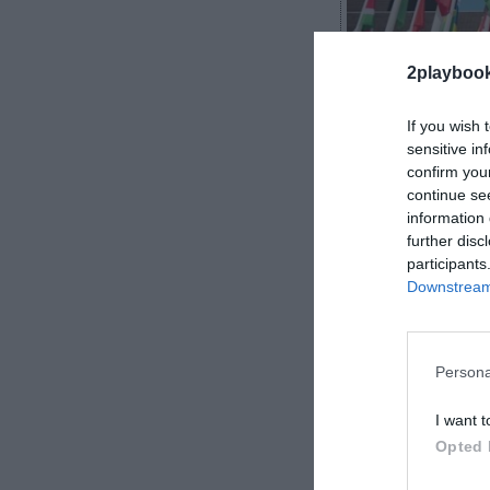
2playboo
If you wish 
sensitive in
confirm you
Cristian García
continue se
information 
further disc
participants
Downstream 
El origen del d
primeros Juegos
transformando 
Persona
muchas trad
I want t
Opted 