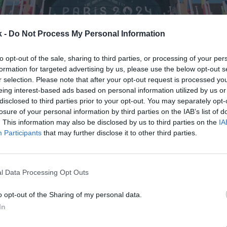
k -
Do Not Process My Personal Information
to opt-out of the sale, sharing to third parties, or processing of your per
formation for targeted advertising by us, please use the below opt-out s
r selection. Please note that after your opt-out request is processed y
30 de julio de 2024
eing interest-based ads based on personal information utilized by us or
disclosed to third parties prior to your opt-out. You may separately opt-
losure of your personal information by third parties on the IAB’s list of
Guardar
Me gusta
. This information may also be disclosed by us to third parties on the
IA
Participants
that may further disclose it to other third parties.
eporte olímpico está vinculado al amateurismo. Desde
 Olímpicos de la edad moderna, la cita olímpica se 
para adaptarse al paso del tiempo, pero mantenie
l Data Processing Opt Outs
o opt-out of the Sharing of my personal data.
In