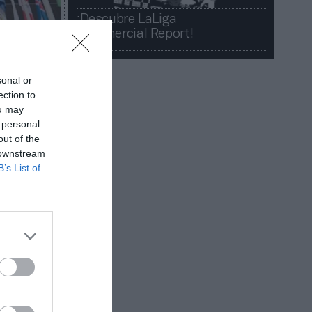
¡Descubre LaLiga
Commercial Report!​​
sonal or
ection to
ou may
 personal
out of the
 downstream
B’s List of
 los
ha ido
ndo