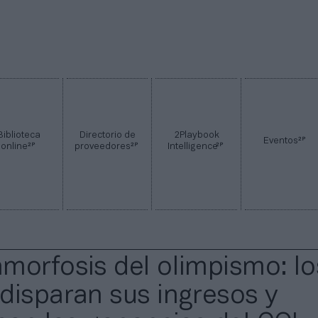
Biblioteca
Directorio de
2Playbook
2P
Eventos
2P
2P
2P
online
proveedores
Intelligence
morfosis del olimpismo: lo
disparan sus ingresos y