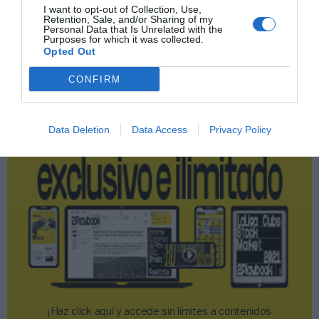
I want to opt-out of Collection, Use,
Retention, Sale, and/or Sharing of my
Personal Data that Is Unrelated with the
Publicidad
Purposes for which it was collected.
Opted Out
2P
2Playbook Club
CONFIRM
Data Deletion
Data Access
Privacy Policy
¡Haz click aquí y accede sin límites a contenidos