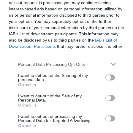
actualidad del sector, además de ofrecer un recap de los
opt-out request is processed you may continue seeing
principales contratos de patrocinio cerrados en España,
interest-based ads based on personal information utilized by
Europa y Norteamérica en los últimos 30 días y una
us or personal information disclosed to third parties prior to
entrevista con directores/as de las principales
your opt-out. You may separately opt-out of the further
marcas.
Aquí puedes apuntarte gratis
.
disclosure of your personal information by third parties on the
IAB’s list of downstream participants. This information may
Añadir
2Playbook
como fuente preferida de Google
also be disclosed by us to third parties on the
IAB’s List of
de forma gratuita
Downstream Participants
that may further disclose it to other
Mantente informado con las últimas noticias de actualidad.
third parties.
ACTIVAR AHORA
Personal Data Processing Opt Outs
I want to opt-out of the Sharing of my
Compartir
personal data.
Opted In
Imprimir
I want to opt-out of the Sale of my
Personal Data.
Opted In
Índex
2P
I want to opt-out of processing my
Personal Data for Targeted Advertising.
MLS
Opted In