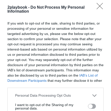
para leer este contenido!
2playbook -
Do Not Process My Personal
Information
¡Suscríbete!
Inicia sesión
If you wish to opt-out of the sale, sharing to third parties, or
processing of your personal or sensitive information for
targeted advertising by us, please use the below opt-out
Compartir
section to confirm your selection. Please note that after your
opt-out request is processed you may continue seeing
Imprimir
interest-based ads based on personal information utilized by
us or personal information disclosed to third parties prior to
your opt-out. You may separately opt-out of the further
Índex
2P
disclosure of your personal information by third parties on the
IAB’s list of downstream participants. This information may
MotoGP
also be disclosed by us to third parties on the
IAB’s List of
Downstream Participants
that may further disclose it to other
third parties.
Publicidad
Personal Data Processing Opt Outs
I want to opt-out of the Sharing of my
personal data.
2P
2Playbook Club