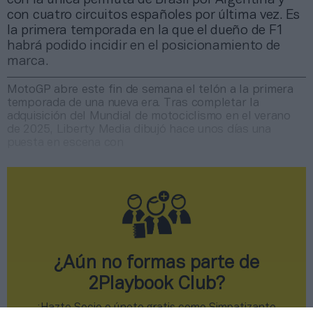
con cuatro circuitos españoles por última vez. Es
la primera temporada en la que el dueño de F1
habrá podido incidir en el posicionamiento de
marca.
MotoGP abre este fin de semana el telón a la primera
temporada de una nueva era. Tras completar la
adquisición del Mundial de motociclismo en el verano
de 2025, Liberty Media dibujó hace unos días una
puesta en escena con
¿Aún no formas parte de
2Playbook Club?
¡Hazte Socio o únete gratis como Simpatizante