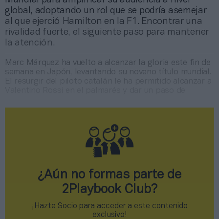
global, adoptando un rol que se podría asemejar
al que ejerció Hamilton en la F1. Encontrar una
rivalidad fuerte, el siguiente paso para mantener
la atención.
Marc Márquez ha vuelto a alcanzar la gloria este fin de
semana en Japón, levantando su noveno título mundial.
El resurgir del piloto catalán le ha permitido alcanzar a
Valentino Rossi en el palmarés y dar un paso de
¿Aún no formas parte de
2Playbook Club?
¡Hazte Socio para acceder a este contenido
exclusivo!