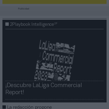
Publicidad
2P
2Playbook Intelligence
¡Descubre LaLiga Commercial
Report!​​
La redacción propone