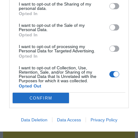
Publicidad
I want to opt-out of the Sharing of my
personal data.
Opted In
2P
2Playbook Club
I want to opt-out of the Sale of my
Personal Data.
Opted In
I want to opt-out of processing my
Personal Data for Targeted Advertising.
Opted In
I want to opt-out of Collection, Use,
Retention, Sale, and/or Sharing of my
Personal Data that Is Unrelated with the
Purposes for which it was collected.
Opted Out
CONFIRM
Data Deletion
Data Access
Privacy Policy
¡Haz click aquí y accede sin límites a contenidos
y eventos para Socios!​​​​​​​