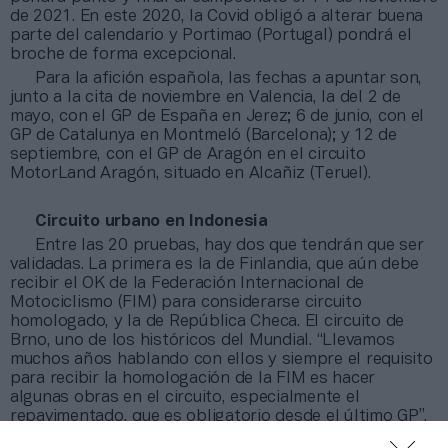
de 2021. En este 2020, la Covid obligó a alterar buena
parte del calendario y Portimao (Portugal) pondrá el
broche de forma excepcional.
Para la afición española, las fechas a apuntar son,
junto a la cita de noviembre en Valencia, la del 2 de
mayo, con el GP de España en Jerez; 6 de junio, con el
GP de Catalunya en Montmeló (Barcelona); y 12 de
septiembre, con el GP de Aragón en el circuito
MotorLand Aragón, situado en Alcañiz (Teruel).
Circuito urbano en Indonesia
Entre las 20 pruebas, hay dos que tendrán que ser
validadas. La primera es la de Finlandia, que aún debe
recibir el OK de la Federación Internacional de
Motociclismo (FIM) para considerarse circuito
homologado, y la de República Checa. El circuito de
Brno, uno de los históricos del Mundial. “Llevamos
muchos años hablando con ellos y siempre el requisito
para recibir la homologación de la FIM es hacer
algunas obras en el circuito, especialmente el
repavimentado, que es obligatorio desde el último GP”,
ha reconocido Carmelo Ezpeleta, consejero delegado