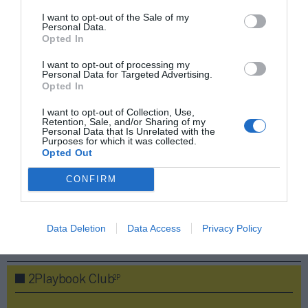
Imprimir
I want to opt-out of the Sale of my
Personal Data.
Opted In
Índex
2P
I want to opt-out of processing my
Personal Data for Targeted Advertising.
MotoGP
Opted In
I want to opt-out of Collection, Use,
Dorna Sports
Retention, Sale, and/or Sharing of my
Personal Data that Is Unrelated with the
Purposes for which it was collected.
Motorland Aragón
Opted Out
Circuito de Barcelona-Catalunya
CONFIRM
Data Deletion
Data Access
Privacy Policy
Publicidad
2P
2Playbook Club