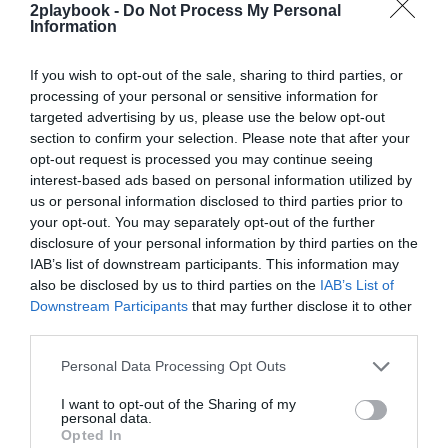
de Dorna, que confía en poder lograr incluir al circuito
2playbook -
Do Not Process My Personal
Information
checo en el espacio vacante del calendario.
Si Brno quedara fuera, MotoGP podría contar con
una novedad importante. En reserva han quedado el
If you wish to opt-out of the sale, sharing to third parties, or
circuito de Portimao, ya presente este año, y dos
processing of your personal or sensitive information for
nuevos: Rusia e Indonesia. La llegada del Mundial al
targeted advertising by us, please use the below opt-out
gigante de Europa del Este pondría una piedra más en
section to confirm your selection. Please note that after your
el plan de internacionalización y de generación de
opt-out request is processed you may continue seeing
nuevos aficionados en todo el mundo en el que trabaja
interest-based ads based on personal information utilized by
Dorna desde hace años. Además, con su crecimiento en
us or personal information disclosed to third parties prior to
Asia, el circuito urbano de Mandalika también aportaría
frescura al calendario y mayor presencia en un
your opt-out. You may separately opt-out of the further
mercado interesante para el Mundial como Indonesia.
disclosure of your personal information by third parties on the
IAB’s list of downstream participants. This information may
also be disclosed by us to third parties on the
IAB’s List of
Añadir
2Playbook
como fuente preferida de Google
de forma gratuita
Downstream Participants
that may further disclose it to other
Mantente informado con las últimas noticias de actualidad.
third parties.
ACTIVAR AHORA
Personal Data Processing Opt Outs
I want to opt-out of the Sharing of my
personal data.
Compartir
Opted In