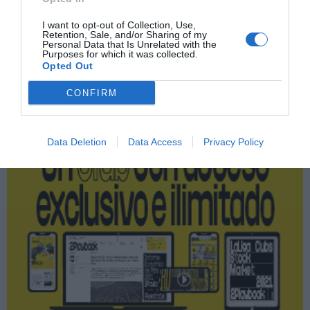
Quirónsalud
I want to opt-out of Collection, Use,
Retention, Sale, and/or Sharing of my
Personal Data that Is Unrelated with the
Purposes for which it was collected.
Publicidad
Opted Out
CONFIRM
2P
2Playbook Club
Data Deletion
Data Access
Privacy Policy