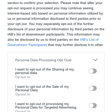
section to confirm your selection. Please note that after your
cuenta que este acuerdo es con una empresa líder
opt-out request is processed you may continue seeing
mundial en el sector como Quirónprevención”.
interest-based ads based on personal information utilized by
us or personal information disclosed to third parties prior to
Añadir
2Playbook
como fuente preferida de Google
your opt-out. You may separately opt-out of the further
de forma gratuita
disclosure of your personal information by third parties on the
Mantente informado con las últimas noticias de actualidad.
ACTIVAR AHORA
IAB’s list of downstream participants. This information may
also be disclosed by us to third parties on the
IAB’s List of
Downstream Participants
that may further disclose it to other
third parties.
Compartir
Personal Data Processing Opt Outs
Imprimir
I want to opt-out of the Sharing of my
personal data.
Índex
2P
Opted In
I want to opt-out of the Sale of my
Dorna Sports
Personal Data.
Opted In
MotoGP
I want to opt-out of processing my
Personal Data for Targeted Advertising.
Opted In