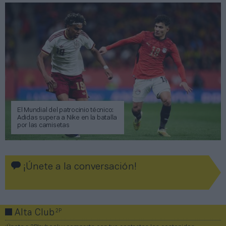
El Mundial del patrocinio técnico:
Adidas supera a Nike en la batalla
por las camisetas
¡Únete a la conversación!
2P
Alta Club