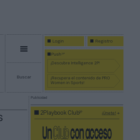
Login
Registro
Menú
2P
Push
¡Descubre Intelligence 2P!
Buscar
¡Recupera el contenido de PRO
Women in Sports!
Publicidad
2P
2Playbook Club
¡Únete!
s