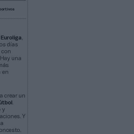
portivos
Euroliga
,
mos días
e con
. Hay una
 más
s en
a crear un
útbol
.
 y
aciones. Y
na
loncesto.