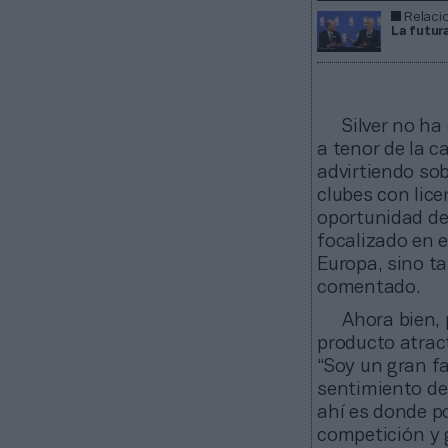
Relaci
La futur
Silver no ha
a tenor de la c
advirtiendo so
clubes con lice
oportunidad de
focalizado en e
Europa, sino t
comentado.
Ahora bien, 
producto atrac
“Soy un gran fa
sentimiento de
ahí es donde 
competición y g