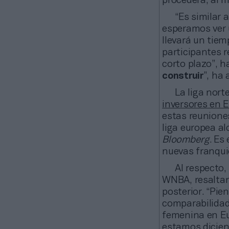
procederá, al m
“Es similar 
esperamos ver u
llevará un tie
participantes r
corto plazo”, h
construir
”, ha
La liga nor
inversores en 
estas reunione
liga europea a
Bloomberg
. Es
nuevas franqui
Al respecto,
WNBA, resaltand
posterior. “Pi
comparabilidad
femenina en Eu
estamos dicien