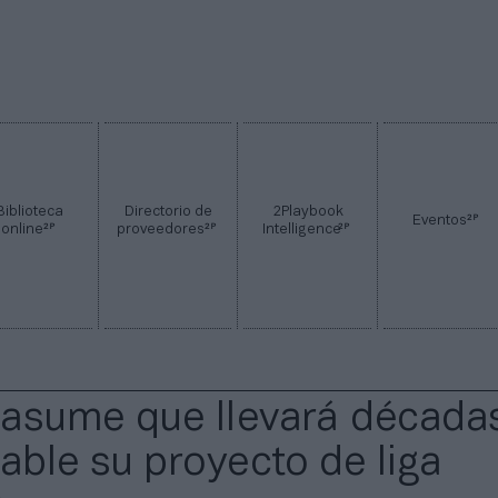
Biblioteca
Directorio de
2Playbook
2P
Eventos
2P
2P
2P
online
proveedores
Intelligence
asume que llevará década
iable su proyecto de liga