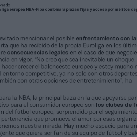
onado
a liga europea NBA-Fiba combinará plazas fijas y acceso por méritos de
 evitado mencionar el posible
enfrentamiento con la 
arta que ha recibido de la propia Euroliga en los últi
bre
consecuencias legales
en el caso de que negoci
ncia en vigor. “No creo que sea inevitable un choque
 hacer crecer el baloncesto europeo y estoy mucho
l entorno competitivo, ya no solo con otros deporte
ambién con otras opciones de entretenimiento”, ha
para la NBA, la principal baza en la que apoyarse par
tivo para el consumidor europeo son
los clubes de f
n del fútbol europeo, sorprendido por el seguimiento
 pertenencia que promueve el amor por esas organiz
ponemos nuestra mirada. Hay mucho espacio para u
ente que quiera ser fan de su equipo de fútbol y ba