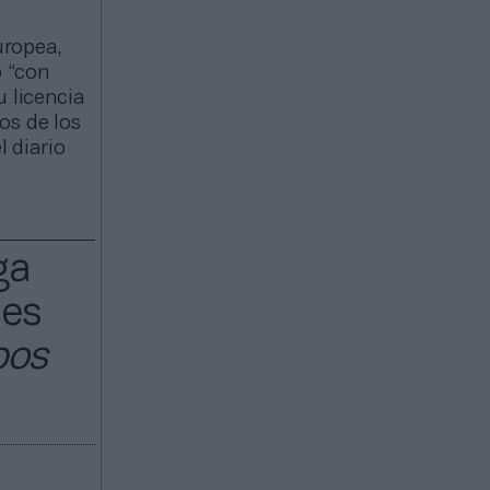
uropea,
o “con
 licencia
os de los
l diario
ga
nes
pos