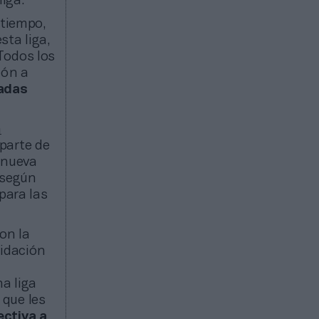
liga.
 tiempo,
sta liga,
 Todos los
ión a
adas
n
parte de
 nueva
 según
para las
on la
lidación
a liga
 que les
ectiva a