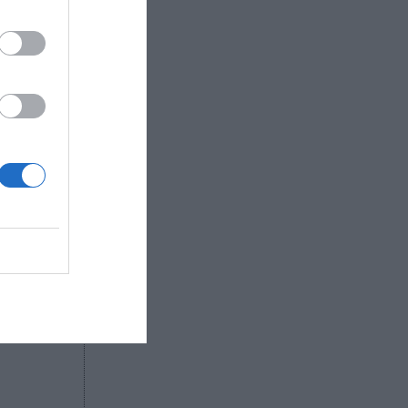
do.
ropeo,
ición del
o
lo la FIBA,
nico al
des de
nemos la
 otros
norama
ducto de
tual, no
o para
to como de