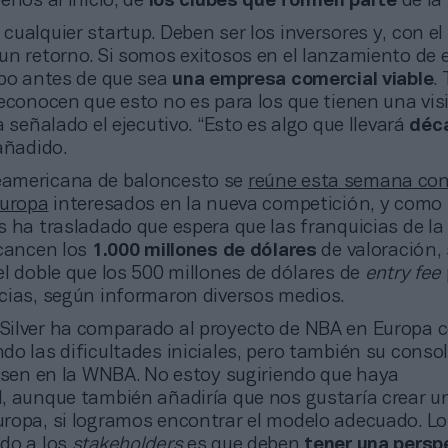
enos al inicio, de
los clubes que formen parte
de la 
a cualquier startup. Deben ser los inversores y, con el
n retorno. Si somos exitosos en el lanzamiento de e
mpo antes de que sea
una empresa comercial viable
.
econocen que esto no es para los que tienen una vis
a señalado el ejecutivo. “Esto es algo que llevará
déc
 añadido.
teamericana de baloncesto se
reúne esta semana co
Europa
interesados en la nueva competición, y como 
s ha trasladado que espera que las franquicias de la
lcancen los
1.000 millones de dólares
de valoración,
 el doble que los 500 millones de dólares de
entry fee
cias, según informaron diversos medios.
 Silver ha comparado al proyecto de NBA en Europa c
o las dificultades iniciales, pero también su conso
ensen en la WNBA. No estoy sugiriendo que haya
, aunque también añadiría que nos gustaría crear un
ropa, si logramos encontrar el modelo adecuado. Lo
do a los
stakeholders
es que deben
tener una persp