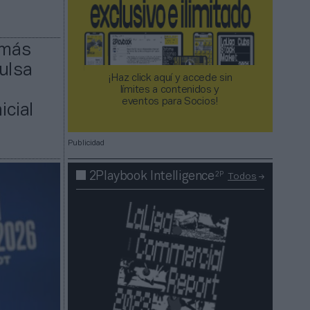
 más
ulsa
¡Haz click aquí y accede sin
límites a contenidos y
eventos para Socios!​​​​​​​
icial
Publicidad
2P
2Playbook Intelligence
Todos