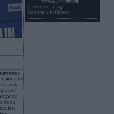
¡Descubre LaLiga
Commercial Report!​​
 europea
y
omisionado
una rueda
isputará
proyecto
es de su
etición