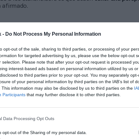
a afirmado.
os en el lanzamiento de esta l
k -
Do Not Process My Personal Information
po antes de que sea una empr
to opt-out of the sale, sharing to third parties, or processing of your per
formation for targeted advertising by us, please use the below opt-out s
e”
r selection. Please note that after your opt-out request is processed y
eing interest-based ads based on personal information utilized by us or
disclosed to third parties prior to your opt-out. You may separately opt-
losure of your personal information by third parties on the IAB’s list of
. This information may also be disclosed by us to third parties on the
IA
l comisionado está convencido de las posibilidades qu
Participants
that may further disclose it to other third parties.
eo para
aumentar sus ingresos audiovisuales
. Silve
el tamaño comercial del baloncesto representa
un 1%
al mismo tiempo es el segundo deporte y puede crec
l Data Processing Opt Outs
e sentido, ha puesto el ejemplo de lo que está sucedi
respecto a las opciones de hacer crecer el mercado.
o opt-out of the Sharing of my personal data.
sustituto. Los fans tienen mucha capacidad para s