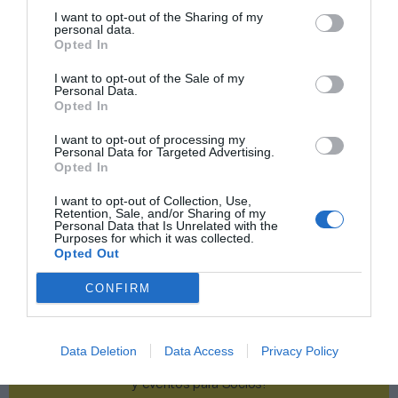
I want to opt-out of the Sharing of my
Publicidad
personal data.
Opted In
2P
2Playbook Club
I want to opt-out of the Sale of my
Personal Data.
Opted In
I want to opt-out of processing my
Personal Data for Targeted Advertising.
Opted In
I want to opt-out of Collection, Use,
Retention, Sale, and/or Sharing of my
Personal Data that Is Unrelated with the
Purposes for which it was collected.
Opted Out
CONFIRM
Data Deletion
Data Access
Privacy Policy
¡Haz click aquí y accede sin límites a contenidos
y eventos para Socios!​​​​​​​