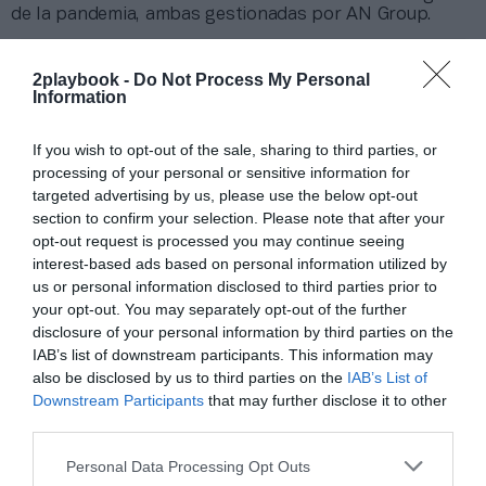
de la pandemia, ambas gestionadas por AN Group.
Añadir
2Playbook
como fuente preferida de Google
2playbook -
Do Not Process My Personal
de forma gratuita
Information
Mantente informado con las últimas noticias de actualidad.
ACTIVAR AHORA
If you wish to opt-out of the sale, sharing to third parties, or
processing of your personal or sensitive information for
targeted advertising by us, please use the below opt-out
Compartir
section to confirm your selection. Please note that after your
opt-out request is processed you may continue seeing
Imprimir
interest-based ads based on personal information utilized by
us or personal information disclosed to third parties prior to
your opt-out. You may separately opt-out of the further
Índex
2P
disclosure of your personal information by third parties on the
IAB’s list of downstream participants. This information may
NBA
also be disclosed by us to third parties on the
IAB’s List of
Downstream Participants
that may further disclose it to other
Fanatics
third parties.
Personal Data Processing Opt Outs