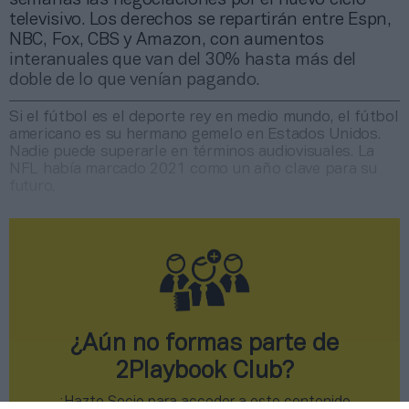
televisivo. Los derechos se repartirán entre Espn,
NBC, Fox, CBS y Amazon, con aumentos
interanuales que van del 30% hasta más del
doble de lo que venían pagando.
Si el fútbol es el deporte rey en medio mundo, el fútbol
americano es su hermano gemelo en Estados Unidos.
Nadie puede superarle en términos audiovisuales. La
NFL había marcado 2021 como un año clave para su
futuro,
¿Aún no formas parte de
2Playbook Club?
¡Hazte Socio para acceder a este contenido