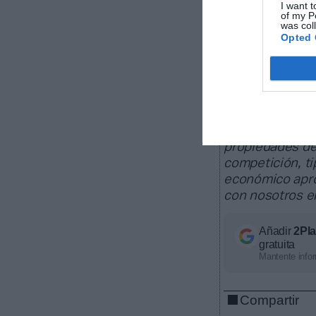
I want t
of my P
Sobre Intell
was col
Opted 
Intelligence
2Playbook, cuya
60 clubes de La
europeas; 22 c
La plataform
de los que 25.
propiedades de
competición, ti
económico apro
con nosotros 
Añadir
2Pl
gratuita
Mantente infor
Compartir