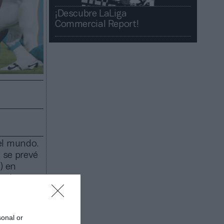
¡Descubre LaLiga
Commercial Report!​​
el mundo.
 se prevé
) en
n de
 según ha
les,
sonal or