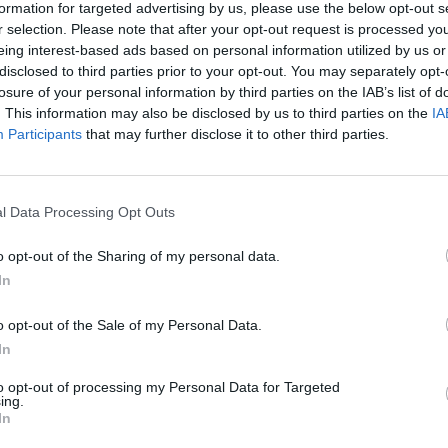
formation for targeted advertising by us, please use the below opt-out s
ventas locales de las 32 franquicias
. Por ponerlo e
r selection. Please note that after your opt-out request is processed y
ngresos de todo el fútbol europeo
se cifraron en
29.0
eing interest-based ads based on personal information utilized by us or
24, según datos de Uefa.
disclosed to third parties prior to your opt-out. You may separately opt-
rso la liga y las franquicias generaron
23.000 millo
losure of your personal information by third parties on the IAB’s list of
s que 14.000 millones hacen referencia a los ingresos
. This information may also be disclosed by us to third parties on the
IA
Participants
that may further disclose it to other third parties.
trata de un crecimiento interanual del 8%, una tend
e se prevé continúe los próximos años. La liga
repart
ares (365,6 millones de euros) a cada una de las 32
n 7,5% más que el año pasado.
l Data Processing Opt Outs
pletó la venta de sus activos de NFL Media por más 
o opt-out of the Sharing of my personal data.
PN
la semana pasada. El gigante de los medios de
In
recibió el visto bueno de los reguladores de la comp
s
a la adquisición de NFL Network y RedZone, dos de
o opt-out of the Sale of my Personal Data.
ductos del negocio audiovisual de la liga, así como e
In
 esta venta de activos, la NFL seguirá operando de f
activos como NFL+ y NFL.com, además de producir 
to opt-out of processing my Personal Data for Targeted
us derechos digitales.
ing.
In