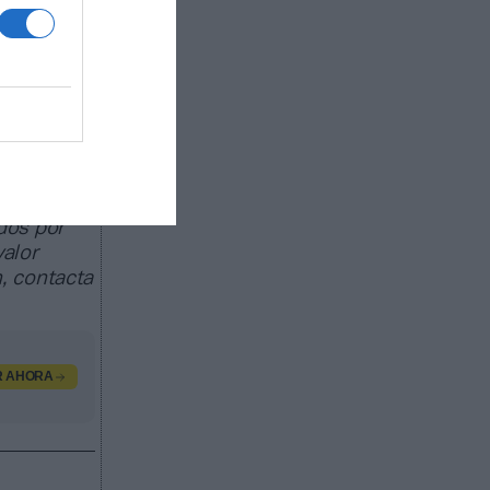
ado de
egocio de
as
trocinio,
 a
dos por
valor
, contacta
R AHORA