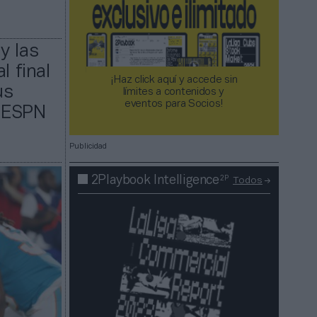
y las
l final
¡Haz click aquí y accede sin
us
límites a contenidos y
eventos para Socios!​​​​​​​
a ESPN
Publicidad
2P
2Playbook Intelligence
Todos