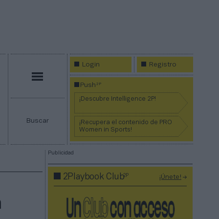
Login
Registro
Menú
2P
Push
¡Descubre Intelligence 2P!
Buscar
¡Recupera el contenido de PRO
Women in Sports!
Publicidad
2P
2Playbook Club
¡Únete!
n