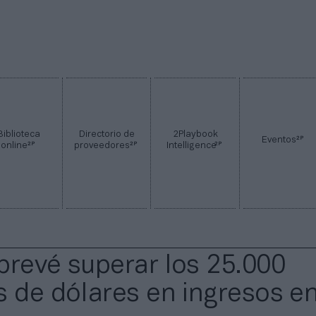
Biblioteca
Directorio de
2Playbook
2P
Eventos
2P
2P
2P
online
proveedores
Intelligence
prevé superar los 25.000
s de dólares en ingresos e