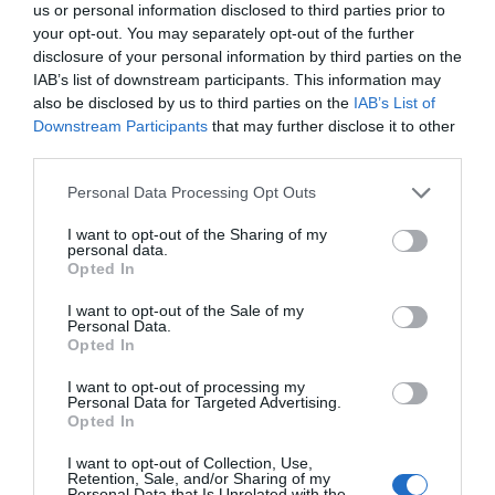
us or personal information disclosed to third parties prior to
your opt-out. You may separately opt-out of the further
Añadir
2Playbook
como fuente preferida de Google
disclosure of your personal information by third parties on the
de forma gratuita
IAB’s list of downstream participants. This information may
Mantente informado con las últimas noticias de actualidad.
also be disclosed by us to third parties on the
IAB’s List of
ACTIVAR AHORA
Downstream Participants
that may further disclose it to other
third parties.
Personal Data Processing Opt Outs
Compartir
I want to opt-out of the Sharing of my
Imprimir
personal data.
Opted In
Índex
2P
I want to opt-out of the Sale of my
Personal Data.
Opted In
NHL
I want to opt-out of processing my
Personal Data for Targeted Advertising.
Opted In
Publicidad
I want to opt-out of Collection, Use,
Retention, Sale, and/or Sharing of my
Personal Data that Is Unrelated with the