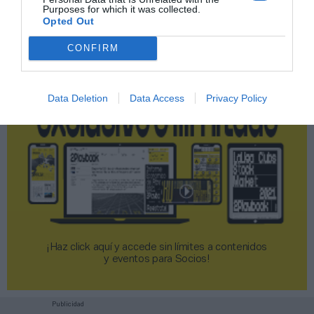
Purposes for which it was collected.
2P
2Playbook Club
Opted Out
CONFIRM
Data Deletion
Data Access
Privacy Policy
¡Haz click aquí y accede sin límites a contenidos
y eventos para Socios!​​​​​​​
Publicidad