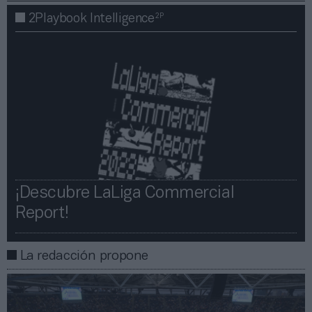
2P
2Playbook Intelligence
¡Descubre LaLiga Commercial
Report!​​
La redacción propone