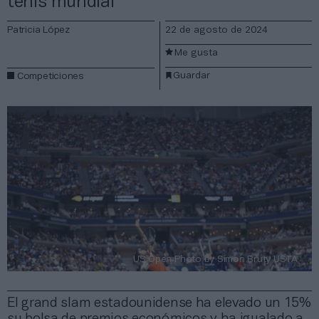
tenis mundial
Patricia López
22 de agosto de 2024
Me gusta
Guardar
Competiciones
US Open Photo by Simon Bruty USTA
El grand slam estadounidense ha elevado un 15%
su bolsa de premios económicos y ha igualado a