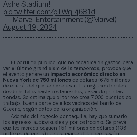
Ashe Stadium!
pic.twitter.com/pTWqRj681d
— Marvel Entertainment (@Marvel)
August 19, 2024
El perfil de público, que no escatima en gastos para
ver el último grand slam de la temporada, provoca que
el evento genere un
impacto económico directo en
Nueva York de 750 millones
de dólares (675 millones
de euros), del que se benefician los negocios locales,
desde hoteles hasta restaurantes, pasando por las
tiendas. Se estima que el torneo crea 7.000 puestos de
trabajo, buena parte de ellos vecinos del barrio de
Queens, según datos de la organización.
Además del negocio por taquilla, hay que sumarle
los ingresos audiovisuales y por patrocinio. Se prevé
que las marcas paguen 151 millones de dólares (136
millones de euros) por asociarse al torneo, según