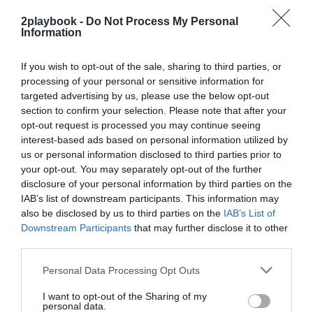
estimaciones de GlobalData. Entre ellas destacan
American Express, Emirates y JP Morgan, un rango de
2playbook -
Do Not Process My Personal
Information
patrocinio al que se ha sumado Chase. En un segundo
escalafón están Cadillac, Deloitte, Chubb, Evian, IBM,
Polo Ralph Lauren, Chubb, IHG Hotels, Rolex, Heineken,
If you wish to opt-out of the sale, sharing to third parties, or
Wilson, Tiffany & Co o Ticketmaster, entre otros.
processing of your personal or sensitive information for
Los patrocinadores aprovechan para activar su
targeted advertising by us, please use the below opt-out
marca durante el torneo, pero también durante la US
section to confirm your selection. Please note that after your
Open Fan Week. Se trata de un programa de
opt-out request is processed you may continue seeing
actividades, algunas gratuitas y otras de pago, que
interest-based ads based on personal information utilized by
abarcan desde un concierto de la estrella de la música
us or personal information disclosed to third parties prior to
country Dierks Bentley, hasta partidos de exhibición
your opt-out. You may separately opt-out of the further
con algunos de los participantes del torneo y otras
leyendas, como Venus Williams. Otra de las iniciativas
disclosure of your personal information by third parties on the
es el acuerdo con Marvel para lanzar un cómic
IAB’s list of downstream participants. This information may
coprotagonizado por Carlos Alcaraz y Naomi Osaka,
also be disclosed by us to third parties on the
IAB’s List of
entre otros, junto a
Los Vengadores
.
Downstream Participants
that may further disclose it to other
Se desconoce cuánto aportan los socios
third parties.
audiovisuales, con
ESPN
como principal
partner
. El
canal temático deportivo de The Walt Disney Company
Personal Data Processing Opt Outs
alcanzó un acuerdo por once años en 2013, por lo que
encara su último año de un contrato firmado por 770
I want to opt-out of the Sharing of my
millones de dólares (693 millones de euros), es decir,
personal data.