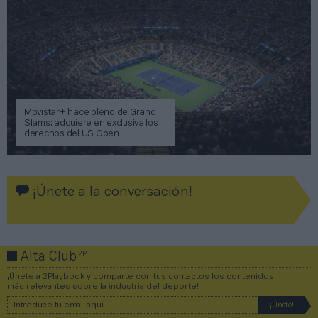
Movistar+ hace pleno de Grand
Slams: adquiere en exclusiva los
derechos del US Open
¡Únete a la conversación!
2P
Alta Club
¡Únete a 2Playbook y comparte con tus contactos los contenidos
más relevantes sobre la industria del deporte!