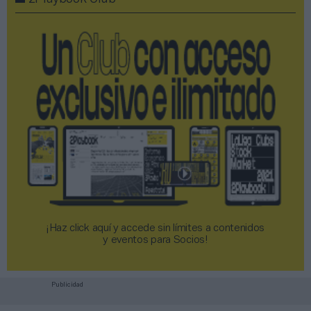
¡Haz click aquí y accede sin límites a contenidos
y eventos para Socios!​​​​​​​
Publicidad