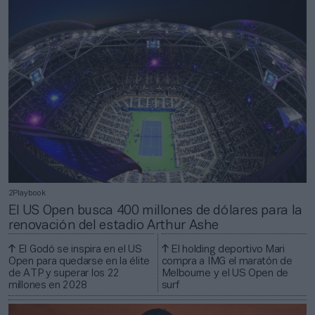
2Playbook
El US Open busca 400 millones de dólares para la
renovación del estadio Arthur Ashe
El Godó se inspira en el US
El holding deportivo Mari
Open para quedarse en la élite
compra a IMG el maratón de
de ATP y superar los 22
Melbourne y el US Open de
millones en 2028
surf