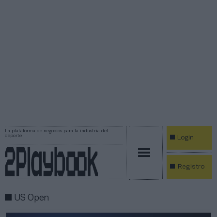
La plataforma de negocios para la industria del
deporte
Login
Registro
US Open