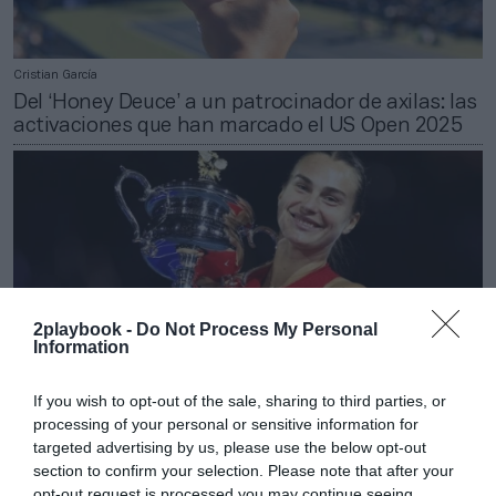
Cristian García
Del ‘Honey Deuce’ a un patrocinador de axilas: las
activaciones que han marcado el US Open 2025
2playbook -
Do Not Process My Personal
Information
If you wish to opt-out of the sale, sharing to third parties, or
processing of your personal or sensitive information for
targeted advertising by us, please use the below opt-out
2Playbook
section to confirm your selection. Please note that after your
El US Open eleva los premios económicos hasta
opt-out request is processed you may continue seeing