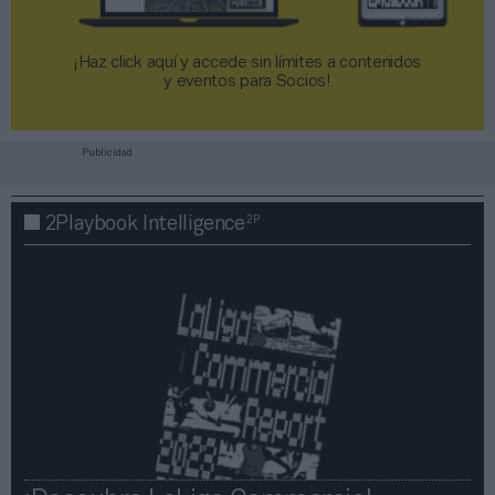
¡Haz click aquí y accede sin límites a contenidos
y eventos para Socios!​​​​​​​
Publicidad
2P
2Playbook Intelligence