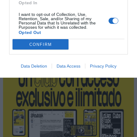
Opted In
PRO Women in Sports
I want to opt-out of Collection, Use,
Retention, Sale, and/or Sharing of my
Personal Data that Is Unrelated with the
Purposes for which it was collected.
Opted Out
Publicidad
CONFIRM
2P
2Playbook Club
Data Deletion
Data Access
Privacy Policy