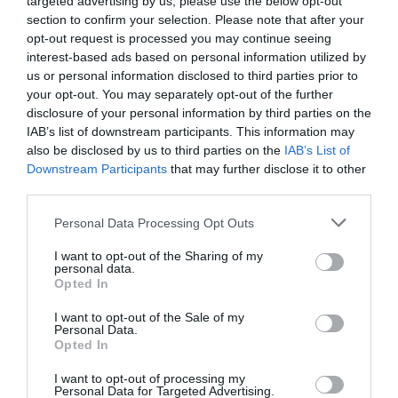
targeted advertising by us, please use the below opt-out
realizar una aportación de un millón
de euros cada
section to confirm your selection. Please note that after your
una si no se logra cubrir ese importe con la explotación
opt-out request is processed you may continue seeing
comercial de la prueba náutica.
interest-based ads based on personal information utilized by
us or personal information disclosed to third parties prior to
Añadir
2Playbook
como fuente preferida de Google
your opt-out. You may separately opt-out of the further
de forma gratuita
disclosure of your personal information by third parties on the
Mantente informado con las últimas noticias de actualidad.
IAB’s list of downstream participants. This information may
ACTIVAR AHORA
also be disclosed by us to third parties on the
IAB’s List of
Downstream Participants
that may further disclose it to other
third parties.
Compartir
Personal Data Processing Opt Outs
Imprimir
I want to opt-out of the Sharing of my
personal data.
Opted In
Índex
2P
I want to opt-out of the Sale of my
Personal Data.
Nombramiento
Opted In
I want to opt-out of processing my
Copa América de vela
Personal Data for Targeted Advertising.