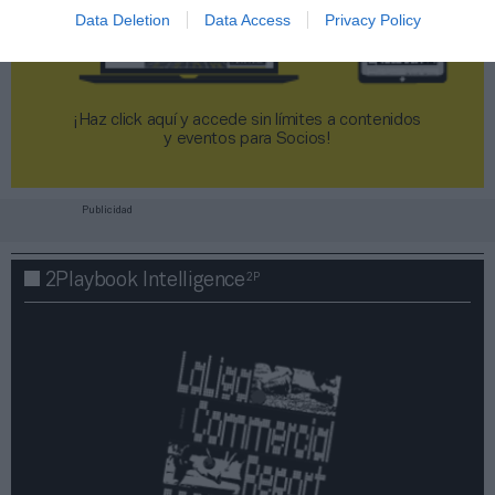
Data Deletion
Data Access
Privacy Policy
¡Haz click aquí y accede sin límites a contenidos
y eventos para Socios!​​​​​​​
Publicidad
2P
2Playbook Intelligence