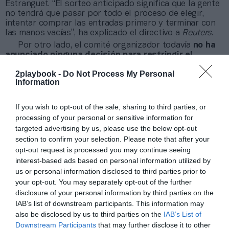
Estranguet. “El sorteo anticipado significa que la gente
no tendrá que pasar por todo el proceso de elegir,
intentar comprar las entradas primero y terminar con
las manos vacías”, ha explicado el directivo a
Reuters
.
Por otro lado, el comité organizador todavía
no ha
anunciado ninguna decisión para restringir el
acceso de espectadores rusos o bielorrusos
a los
2playbook -
Do Not Process My Personal
diferentes eventos durante la celebración de los
Information
Juegos. “Lo discutiremos en los próximos meses, pero
aún tenemos tiempo para decidir”, ha agregado
Estranguet.
If you wish to opt-out of the sale, sharing to third parties, or
processing of your personal or sensitive information for
Añadir
2Playbook
como fuente preferida de Google
targeted advertising by us, please use the below opt-out
de forma gratuita
section to confirm your selection. Please note that after your
Mantente informado con las últimas noticias de actualidad.
opt-out request is processed you may continue seeing
ACTIVAR AHORA
interest-based ads based on personal information utilized by
us or personal information disclosed to third parties prior to
your opt-out. You may separately opt-out of the further
disclosure of your personal information by third parties on the
Compartir
IAB’s list of downstream participants. This information may
also be disclosed by us to third parties on the
IAB’s List of
Imprimir
Downstream Participants
that may further disclose it to other