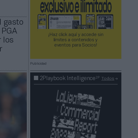
l gasto
l PGA
¡Haz click aquí y accede sin
 los
límites a contenidos y
eventos para Socios!​​​​​​​
r
Publicidad
2P
2Playbook Intelligence
Todos