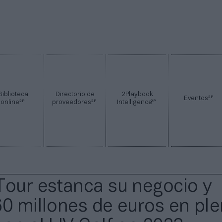
Biblioteca
Directorio de
2Playbook
2P
Eventos
2P
2P
2P
online
proveedores
Intelligence
Tour estanca su negocio y
60 millones de euros en pl