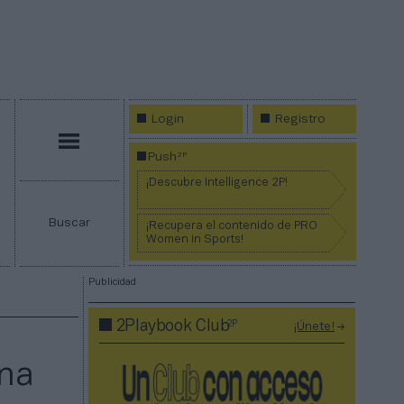
Login
Registro
Menú
2P
Push
¡Descubre Intelligence 2P!
Buscar
¡Recupera el contenido de PRO
Women in Sports!
Publicidad
2P
2Playbook Club
¡Únete!
ena