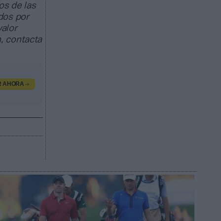
os de las
dos por
valor
, contacta
R AHORA