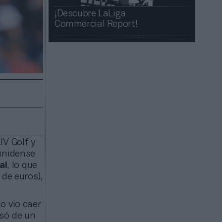
¡Descubre LaLiga
Commercial Report!​​
IV Golf y
ounidense
al
, lo que
 de euros),
o vio caer
asó de un