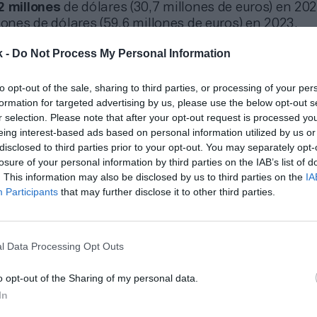
2 millones
de dólares (30,7 millones de euros) en 202
lones de dólares (59,6 millones de euros) en 2023.
saciones a los
directivos de la Junta del PGA
dispar
k -
Do Not Process My Personal Information
uito. Esta partida casi se duplicó el pasado año. La
 de
Tiger Woods como sexto director de jugadores
de 
to opt-out of the sale, sharing to third parties, or processing of your per
las medidas de transparencia y gobernanza que imp
formation for targeted advertising by us, please use the below opt-out s
a de las razones que motivó este aumento en el gast
r selection. Please note that after your opt-out request is processed y
pago total al comisionado del PGA Tour, Jay Monahan
eing interest-based ads based on personal information utilized by us or
 de dólares (22 millones de euros).
disclosed to third parties prior to your opt-out. You may separately opt-
losure of your personal information by third parties on the IAB’s list of
. This information may also be disclosed by us to third parties on the
IA
Participants
that may further disclose it to other third parties.
onado
lones de dólares para el PGA Tour en plena ofensiva saudí en el golf
l Data Processing Opt Outs
a parte del gasto hace referencia al gasto judicial 
o opt-out of the Sharing of my personal data.
ocesos judiciales contra los golfistas que se marchar
In
 se destinaron 18,7 millones de dólares (17,9 millones