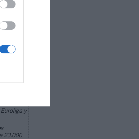
rsión
Fenway
roup,
e Rich
 la
ado de
egocio de
peas; 22
Euroliga y
os
e 23.000