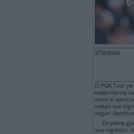
2Playbook
El PGA Tour ya 
experimenta su
cerró el ejerci
redujo sus ingr
según
Sportico
En plena gue
sus ingresos, s