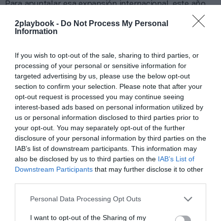
Para apuntalar esa expansión internacional, este año
se ha cerrado una ronda de inversión de
60 millones de
2playbook -
Do Not Process My Personal
euros
en la que participaron las firmas de capital
Information
privado Left Lane Capital y Fillip. Entre los planes de
futuro de la competición se espera que, en los primeros
meses de 2025, la Kings League organice la primera
If you wish to opt-out of the sale, sharing to third parties, or
Kings World Cup Nations, una competición que reunirá
processing of your personal or sensitive information for
a 16 equipos, donde los mejores jugadores de cada país
targeted advertising by us, please use the below opt-out
competirán por el título mundial.
section to confirm your selection. Please note that after your
opt-out request is processed you may continue seeing
interest-based ads based on personal information utilized by
Sobre Intelligence 2P
us or personal information disclosed to third parties prior to
Intelligence 2P
es la unidad de estrategia e
your opt-out. You may separately opt-out of the further
inteligencia de mercado de 2Playbook, cuya plataforma
disclosure of your personal information by third parties on the
de datos monitoriza en tiempo real el negocio de más
IAB’s list of downstream participants. This information may
de una treintena de gestoras de instalaciones deportivas
also be disclosed by us to third parties on the
IAB’s List of
y un mapa con más de 6.700 centros deportivos
indexados. Si quieres más información, contacta con
Downstream Participants
that may further disclose it to other
nosotros a través de
intelligence@2playbook.com
third parties.
Personal Data Processing Opt Outs
Añadir
2Playbook
como fuente preferida de Google
de forma gratuita
I want to opt-out of the Sharing of my
Mantente informado con las últimas noticias de actualidad.