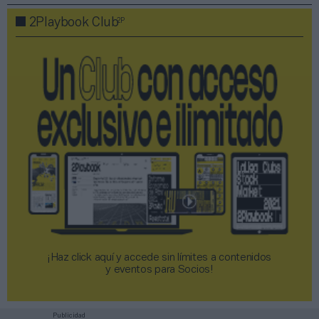
2P
2Playbook Club
¡Haz click aquí y accede sin límites a contenidos
y eventos para Socios!​​​​​​​
Publicidad