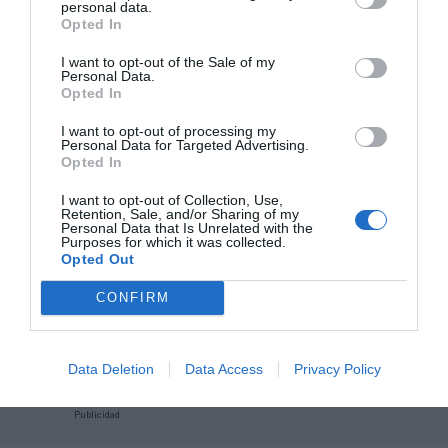
personal data.
ACTIVAR AHORA
Opted In
I want to opt-out of the Sale of my
Personal Data.
Opted In
Compartir
I want to opt-out of processing my
Imprimir
Personal Data for Targeted Advertising.
Opted In
Índex
2P
I want to opt-out of Collection, Use,
Retention, Sale, and/or Sharing of my
Personal Data that Is Unrelated with the
Nombramiento
Purposes for which it was collected.
Opted Out
Kings League
CONFIRM
Kosmos Global Holding
Data Deletion
Data Access
Privacy Policy
Publicidad