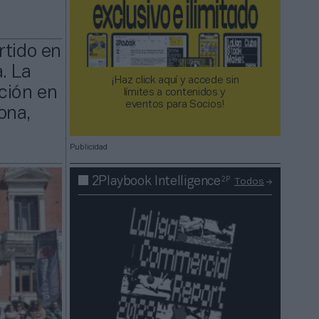
rtido en
. La
¡Haz click aquí y accede sin
ción en
límites a contenidos y
eventos para Socios!​​​​​​​
ona,
Publicidad
2P
2Playbook Intelligence
Todos