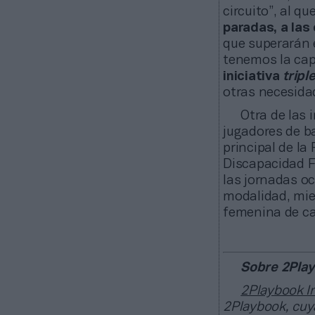
circuito”, al 
paradas, a las
que superarán 
tenemos la ca
iniciativa
tripl
otras necesida
Otra de las 
jugadores de b
principal de l
Discapacidad F
las jornadas oc
modalidad, mien
femenina de ca
Sobre 2Play
2Playbook In
2Playbook, cuya