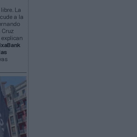
libre. La
cude a la
Fernando
a Cruz
 explican
aixaBank
las
vas