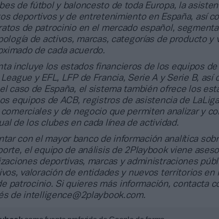
es de fútbol y baloncesto de toda Europa, la asisten
tos deportivos y de entretenimiento en España, así 
ratos de patrocinio en el mercado español, segment
pología de activos, marcas, categorías de producto y 
oximado de cada acuerdo.
ta incluye los estados financieros de los equipos de
 League y EFL, LFP de Francia, Serie A y Serie B, así
el caso de España, el sistema también ofrece los es
los equipos de ACB, registros de asistencia de LaLig
 comerciales y de negocio que permiten analizar y co
al de los clubes en cada línea de actividad.
ntar con el mayor banco de información analítica sobr
orte, el equipo de análisis de 2Playbook viene ases
izaciones deportivas, marcas y administraciones públ
ivos, valoración de entidades y nuevos territorios en 
l de patrocinio. Si quieres más información, contacta c
vés de intelligence@2playbook.com.