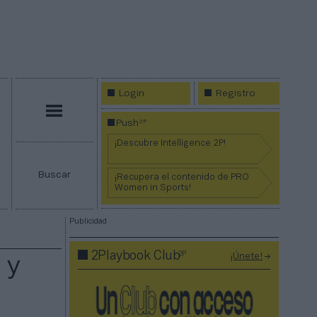
Login
Registro
Menú
2P
Push
¡Descubre Intelligence 2P!
Buscar
¡Recupera el contenido de PRO
Women in Sports!
Publicidad
2P
2Playbook Club
¡Únete!
 y