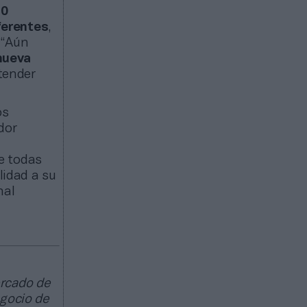
20
ferentes
,
 “Aún
nueva
tender
os
dor
te todas
lidad a su
nal
ercado de
egocio de