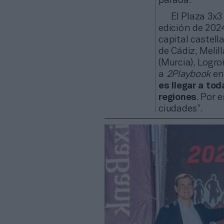
parada.
El Plaza 3x3
edición de 2024
capital castel
de Cádiz, Melil
(Murcia), Logro
a
2Playbook
en
es llegar a tod
regiones
. Por 
ciudades”.