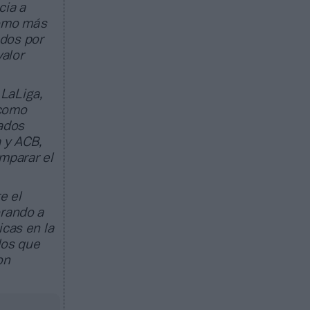
cia a
como más
ados por
valor
 LaLiga,
 como
tados
a y ACB,
mparar el
e el
orando a
icas en la
los que
on