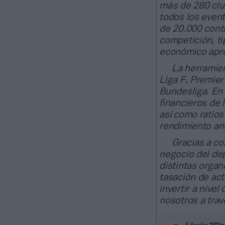
más de 280 club
todos los even
de 20.000 cont
competición, ti
económico apr
La herramien
Liga F, Premier
Bundesliga. En 
financieros de 
así como ratios
rendimiento anu
Gracias a co
negocio del dep
distintas organ
tasación de act
invertir a nive
nosotros a tra