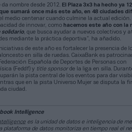
que da nombre desde 2012.
El Plaza 3x3 ha hecho ya 1
 que sumará once más este año, en 48 ciudades di
el medio centenar cuando culmine la actual edición.
pacidad de innovar, como
hacemos este año con la 
e solidario
, que busca ayudar a nuevos colectivos y a
des mediante la práctica deportiva”, ha añadido.
iniciativas de este año es fortalecer la presencia de l
aloncesto en silla de ruedas. CaixaBank es patrocina
a Federación Española de Deportes de Personas con
ísica (Feddf) y
title sponsor
de la liga en silla. Duran
uparán la pista central de los eventos para dar visibi
tras que en la pista Universo Mujer se disputa la fi
da ciudad.
book Intelligence
telligence
es la unidad de datos e inteligencia de m
 plataforma de datos monitoriza en tiempo real el n