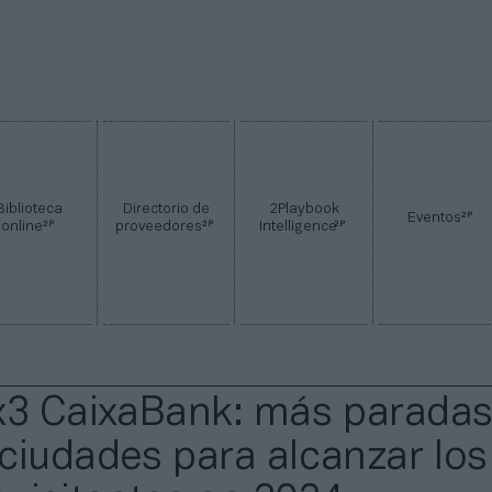
Biblioteca
Directorio de
2Playbook
2P
Eventos
2P
2P
2P
online
proveedores
Intelligence
x3 CaixaBank: más paradas
ciudades para alcanzar los