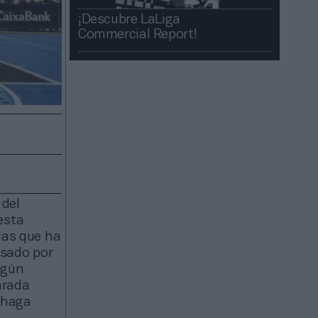
¡Descubre LaLiga
Commercial Report!​​
 del
esta
las que ha
asado por
egún
arada
e haga