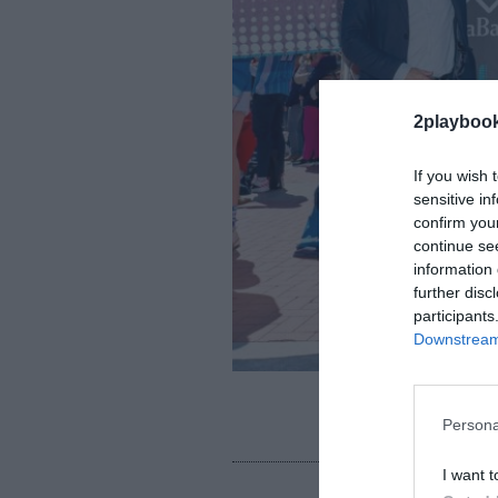
2playboo
If you wish 
sensitive in
confirm you
continue se
information 
further disc
participants
Downstream 
Íñigo Roy, director 
Persona
de la FEB, en la pres
I want t
La compañía