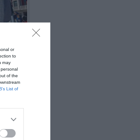
sonal or
ection to
ou may
 personal
out of the
 downstream
B’s List of
r, presidenta
o con