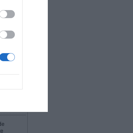
. Así, por
á la
ña de
lección
e da
loncesto
.
o (FEB),
 más allá
sto y
tos se
ue todo el
moción.
 vaciada
de
te