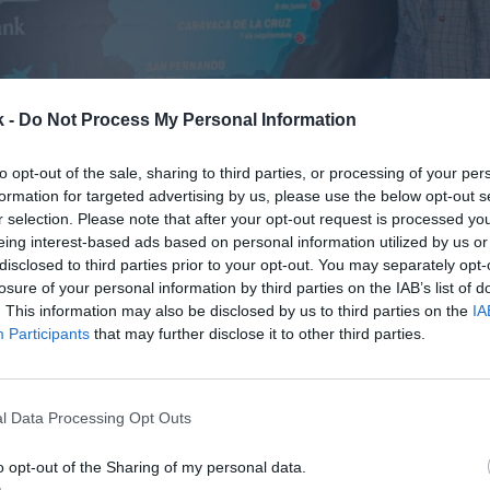
k -
Do Not Process My Personal Information
to opt-out of the sale, sharing to third parties, or processing of your per
formation for targeted advertising by us, please use the below opt-out s
r selection. Please note that after your opt-out request is processed y
eing interest-based ads based on personal information utilized by us or
disclosed to third parties prior to your opt-out. You may separately opt-
losure of your personal information by third parties on the IAB’s list of
. This information may also be disclosed by us to third parties on the
IA
Participants
that may further disclose it to other third parties.
de estrategia de comunicación y patrocinios de CaixaBank, y Elisa Aguila
l Data Processing Opt Outs
entación del Plaza 3x3 CaixaBank 2024
o opt-out of the Sharing of my personal data.
 también ha apostado por hacer coincidir su circuit