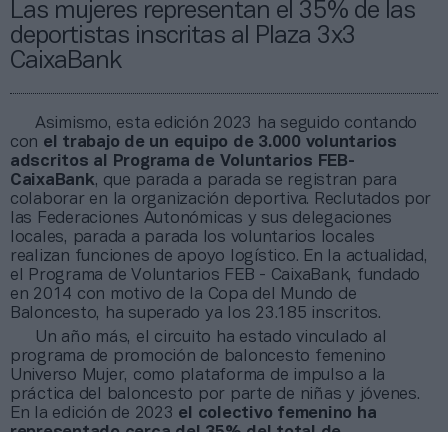
Las mujeres representan el 35% de las
deportistas inscritas al Plaza 3x3
CaixaBank
Asimismo, esta edición 2023 ha seguido contando
con
el trabajo de un equipo de 3.000 voluntarios
adscritos al Programa de Voluntarios FEB-
CaixaBank
, que parada a parada se registran para
colaborar en la organización deportiva. Reclutados por
las Federaciones Autonómicas y sus delegaciones
locales, parada a parada los voluntarios locales
realizan funciones de apoyo logístico. En la actualidad,
el Programa de Voluntarios FEB - CaixaBank, fundado
en 2014 con motivo de la Copa del Mundo de
Baloncesto, ha superado ya los 23.185 inscritos.
Un año más, el circuito ha estado vinculado al
programa de promoción de baloncesto femenino
Universo Mujer, como plataforma de impulso a la
práctica del baloncesto por parte de niñas y jóvenes.
En la edición de 2023
el colectivo femenino ha
representado cerca del 35% del total de