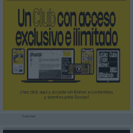
¡Haz click aquí y accede sin límites a contenidos
y eventos para Socios!​​​​​​​
Publicidad