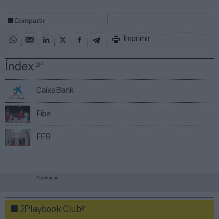
Compartir
Imprimir
Índex
2P
CaixaBank
Fiba
FEB
Publicidad
2P
2Playbook Club