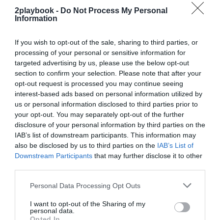
participantes
, inscritas en todas las categorías del
2playbook -
Do Not Process My Personal
circuito, desde Pre-Mini a Senior. Además, cada parada
Information
ha seguido contando con la Pista Universo Mujer, que
alberga todas las finales femeninas. El baloncesto en
España es el deporte con mayor número de licencias
If you wish to opt-out of the sale, sharing to third parties, or
femeninas (130.644) por delante de Montaña y
processing of your personal or sensitive information for
Escalada, Fútbol, Golf y Voleibol.
targeted advertising by us, please use the below opt-out
Instituciones y Federaciones Autonómicas
section to confirm your selection. Please note that after your
La implicación de las instituciones con el programa
opt-out request is processed you may continue seeing
Plaza 3x3 CaixaBank ha quedado patente un año más
interest-based ads based on personal information utilized by
con las visitas de los máximos representantes
us or personal information disclosed to third parties prior to
institucionales locales y autonómicos. Ejemplo de ello
your opt-out. You may separately opt-out of the further
han sido la participación de los alcaldes y alcaldesas
disclosure of your personal information by third parties on the
de Vigo, Córdoba, Toledo y Pamplona; los
IAB’s list of downstream participants. This information may
representantes de los Gobiernos de La Rioja, Región de
also be disclosed by us to third parties on the
IAB’s List of
Murcia y Canarias; así como concejales y responsables
Downstream Participants
that may further disclose it to other
de deportes, políticas sociales, familia y otras áreas
relacionadas con el deporte popular, que han
third parties.
participado en la presentación oficial de cada una de
las jornadas.
Personal Data Processing Opt Outs
Relacionado
I want to opt-out of the Sharing of my
Baloncesto, el ‘deporte rey’ entre las mujeres que
personal data.
acelera la carrera hacia la profesionalización
Opted In