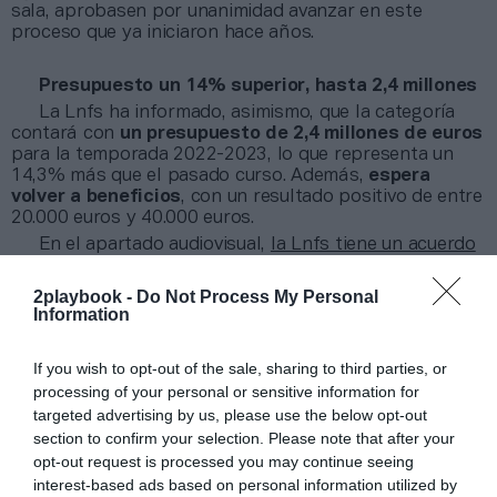
sala, aprobasen por unanimidad avanzar en este
proceso que ya iniciaron hace años.
Presupuesto un 14% superior, hasta 2,4 millones
La Lnfs ha informado, asimismo, que la categoría
contará con
un presupuesto de 2,4 millones de euros
para la temporada 2022-2023, lo que representa un
14,3% más que el pasado curso. Además,
espera
volver a beneficios
, con un resultado positivo de entre
20.000 euros y 40.000 euros.
En el apartado audiovisual,
la Lnfs tiene un acuerdo
con LaLigaSportsTV
hasta final de la presente
temporada mediante un acuerdo con la gestora del
2playbook -
Do Not Process My Personal
fútbol profesional español por el que se reparten 1,4
Information
millones de euros. Los clubes generaron el
pasado curso un
retorno mediático de 131 millones
If you wish to opt-out of the sale, sharing to third parties, or
de euros
por las 417 retransmisiones en directo que
processing of your personal or sensitive information for
realizó la competición.
targeted advertising by us, please use the below opt-out
section to confirm your selection. Please note that after your
Añadir
2Playbook
como fuente preferida de Google
opt-out request is processed you may continue seeing
de forma gratuita
Mantente informado con las últimas noticias de actualidad.
interest-based ads based on personal information utilized by