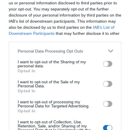
ACTIVAR AHORA
us or personal information disclosed to third parties prior to
your opt-out. You may separately opt-out of the further
disclosure of your personal information by third parties on the
IAB’s list of downstream participants. This information may
Compartir
also be disclosed by us to third parties on the
IAB’s List of
Downstream Participants
that may further disclose it to other
Imprimir
third parties.
Personal Data Processing Opt Outs
Índex
2P
I want to opt-out of the Sharing of my
personal data.
LNFS
Opted In
CSD
I want to opt-out of the Sale of my
Personal Data.
Opted In
Gobierno
I want to opt-out of processing my
Personal Data for Targeted Advertising.
Opted In
Publicidad
I want to opt-out of Collection, Use,
Retention, Sale, and/or Sharing of my