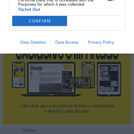
Personal Data that Is Unrelated with the
Purposes for which it was collected.
2P
2Playbook Club
Opted Out
CONFIRM
Data Deletion
Data Access
Privacy Policy
¡Haz click aquí y accede sin límites a contenidos
y eventos para Socios!​​​​​​​
Publicidad