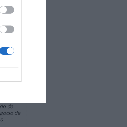
my Pádel
 circuito
án
y
s
a
alud y
ado de
egocio de
as