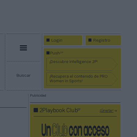
Login
Registro
Menú
2P
Push
¡Descubre Intelligence 2P!
Buscar
¡Recupera el contenido de PRO
Women in Sports!
Publicidad
2P
2Playbook Club
¡Únete!
r