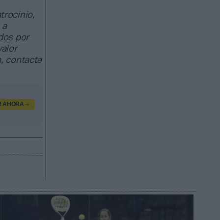
trocinio,
 a
dos por
valor
, contacta
R AHORA