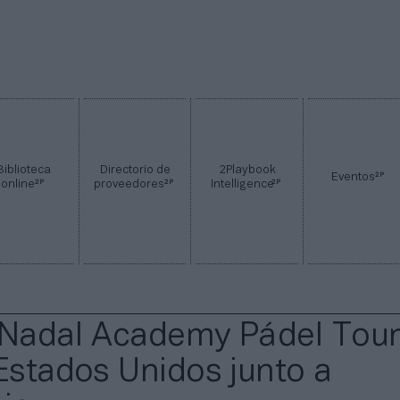
Biblioteca
Directorio de
2Playbook
2P
Eventos
2P
2P
2P
online
proveedores
Intelligence
 Nadal Academy Pádel Tou
 Estados Unidos junto a