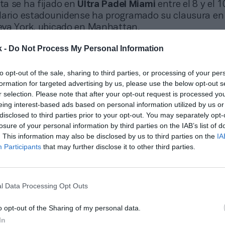
ita se ha fijado en
Ultra Padel Miami
entre el 8 y el 1
dario estadounidense ha programado su clausura en 
va York, ubicado en Manhattan.
k -
Do Not Process My Personal Information
onado
Padel une formación y experiencias VIP para llevar a amateurs a sentirs
to opt-out of the sale, sharing to third parties, or processing of your per
nales
formation for targeted advertising by us, please use the below opt-out s
r selection. Please note that after your opt-out request is processed y
eing interest-based ads based on personal information utilized by us or
disclosed to third parties prior to your opt-out. You may separately opt-
xpansión, la academia ha sumado a
Babolat
como so
losure of your personal information by third parties on the IAB’s list of
a marca de equipamiento deportivo ha integrado sus
. This information may also be disclosed by us to third parties on the
IA
s de bienvenida y premiará a los ganadores con palas
Participants
that may further disclose it to other third parties.
Nadal
, subdirectora general de la
Rafa Nadal Acade
este movimiento responde al crecimiento del pádel 
u parte,
Laura Rivas
, directora de patrocinios de
Pla
l Data Processing Opt Outs
 misión de la compañía es apoyar el desarrollo globa
queta mediante su tecnología.
o opt-out of the Sharing of my personal data.
In