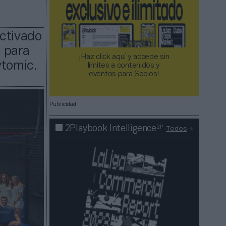
ctivado
 para
¡Haz click aquí y accede sin
ytomic.
límites a contenidos y
eventos para Socios!​​​​​​​
Publicidad
2P
2Playbook Intelligence
Todos