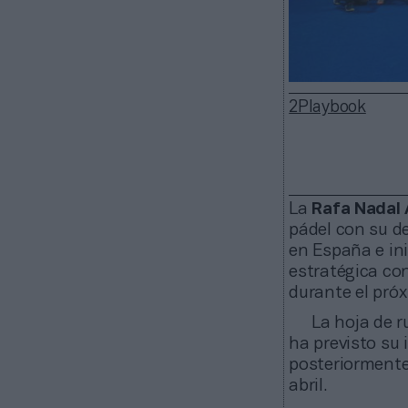
2Playbook
La
Rafa Nadal
pádel con su d
en España e ini
estratégica co
durante el pró
La hoja de r
ha previsto su 
posteriormente
abril.