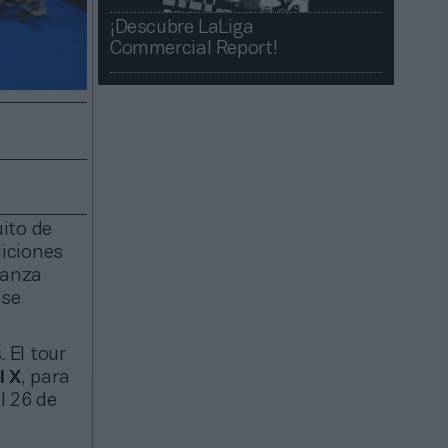
¡Descubre LaLiga
Commercial Report!​​
uito de
iciones
lianza
nse
 El tour
l X
, para
al 26 de