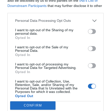
also be disclosed by us to third parties on the
IAB’s List of
Downstream Participants
that may further disclose it to other
Índex
2P
third parties.
Personal Data Processing Opt Outs
Asobal
I want to opt-out of the Sharing of my
personal data.
Federaciones
Opted In
I want to opt-out of the Sale of my
Personal Data.
Opted In
Publicidad
I want to opt-out of processing my
Personal Data for Targeted Advertising.
2P
2Playbook Club
Opted In
I want to opt-out of Collection, Use,
Retention, Sale, and/or Sharing of my
Personal Data that Is Unrelated with the
Purposes for which it was collected.
Opted Out
CONFIRM