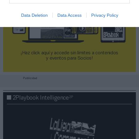
Data Deletion
Data Access
Privacy Policy
¡Haz click aquí y accede sin límites a contenidos
y eventos para Socios!​​​​​​​
Publicidad
2P
2Playbook Intelligence