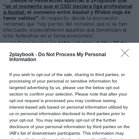
Desde la Federación apuntan a
2Playbook
que
“en el momento que el CSD declara liga profesional
a Asobal
, el convenio entre Asobal y Rfebm deja de
tener validez”.
Al respecto, desde la asociación
reclaman que “hay partes del convenio que sí se han
efectuado, especialmente aquellas que benefician al
ente federativo en el tema económico”.
La Copa Asobal
se debía celebrar el 16 y 17 de
diciembre y, muy probablemente, en Irun
. La Asobal
2playbook -
Do Not Process My Personal
había alcanzado ya un acuerdo con el Ayuntamiento de
Information
la localidad guipuzcoana y con el Bidasoa Irun para la
organización del evento, que ahora queda en
stand by
.
If you wish to opt-out of the sale, sharing to third parties, or
processing of your personal or sensitive information for
Añadir
2Playbook
como fuente preferida de Google
targeted advertising by us, please use the below opt-out
de forma gratuita
Mantente informado con las últimas noticias de actualidad.
section to confirm your selection. Please note that after your
ACTIVAR AHORA
opt-out request is processed you may continue seeing
interest-based ads based on personal information utilized by
us or personal information disclosed to third parties prior to
your opt-out. You may separately opt-out of the further
Compartir
disclosure of your personal information by third parties on the
IAB’s list of downstream participants. This information may
Imprimir