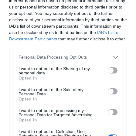
Champions League de la AFC o la CSL.
interest-based ads based on personal information utilized by
us or personal information disclosed to third parties prior to
your opt-out. You may separately opt-out of the further
Sanciones severas para evitar más quiebras
disclosure of your personal information by third parties on the
Todo este movimiento responde a la delicada
IAB’s list of downstream participants. This information may
situación que viven los equipos. Uno de los primeros
also be disclosed by us to third parties on the
IAB’s List of
que llegó a Europa a por sus cracks y con el talonario,
Downstream Participants
that may further disclose it to other
el Tianjin Tianhai, fichó a Fabio Cannavaro y acabó
third parties.
jugando la Champions de Asia. Ahora, su propietario,
Shu Yuhui, está denunciado por cargos de corrupción.
Personal Data Processing Opt Outs
Para mitigar este tipo de bancarrotas, la CFA ha
preparado un plan de sanciones severas. Si el gasto
I want to opt-out of the Sharing of my
anual de un club supera el límite en menos del 20%, se
personal data.
le descontarán 6 puntos. Si excede en entre el 20% y el
Opted In
40%, se le descontarán 12 puntos. Y así
sucesivamente, descontándose 24 puntos como
I want to opt-out of the Sale of my
máximo. La deducción se ejecutará en la temporada en
Personal Data.
que se firme y se emita el informe de investigación.
Opted In
Asimismo, los equipos que excedan este año el
I want to opt-out of processing my
salario promedio y/o total de sus plantillas recibirán
Personal Data for Targeted Advertising.
una sanción de nueve puntos, y si se superan ambos,
Opted In
se duplica a 18 la sanción. Por no cumplir con la regla
de los bonus, la sanción será de 3 puntos.
I want to opt-out of Collection, Use,
Retention, Sale, and/or Sharing of my