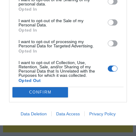
personal data.
Opted In
2P
2Playbook Club
I want to opt-out of the Sale of my
Personal Data.
Opted In
I want to opt-out of processing my
Personal Data for Targeted Advertising.
Opted In
I want to opt-out of Collection, Use,
Retention, Sale, and/or Sharing of my
Personal Data that Is Unrelated with the
Purposes for which it was collected.
Opted Out
CONFIRM
Data Deletion
Data Access
Privacy Policy
¡Haz click aquí y accede sin límites a contenidos
y eventos para Socios!​​​​​​​