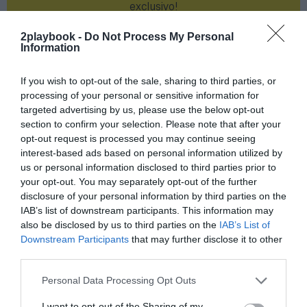
exclusivo!
¡Suscríbete!
Inicia sesión
2playbook -
Do Not Process My Personal
Information
If you wish to opt-out of the sale, sharing to third parties, or
processing of your personal or sensitive information for
Compartir
targeted advertising by us, please use the below opt-out
section to confirm your selection. Please note that after your
Imprimir
opt-out request is processed you may continue seeing
interest-based ads based on personal information utilized by
us or personal information disclosed to third parties prior to
Índex
2P
your opt-out. You may separately opt-out of the further
disclosure of your personal information by third parties on the
Mutua Madrid Open
IAB’s list of downstream participants. This information may
also be disclosed by us to third parties on the
IAB’s List of
Mutua Madrileña
Downstream Participants
that may further disclose it to other
third parties.
Personal Data Processing Opt Outs
Publicidad
I want to opt-out of the Sharing of my